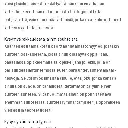
voisi yksinkertaisesti keskittyä tämän suuren arkanan
yhteishenkeen ilman uskonnollista tai dogmaattista
pohjavirettä, vain suuri määrä ihmisiä, jotka ovat kokoontuneet
yhteen syystä tai toisesta.
Kysymys rakkaudesta ja ihmissuhteista
Käänteisesti tämä kortti osoittaa tietämättömyytesi jostakin
suhteen osa-alueesta, josta sinun olisi hyvä oppia lisää,
pääasiassa opiskelemalla tai opiskelijana jollekin, jolla on
parisuhdeasiantuntemusta, kuten parisuhdevalmentaja tai -
neuvoja. Se voi myös ilmaista sinulle, että joku, jonka kanssa
sinulla on suhde, on tahallisesti tietämätön tai ylimielinen
suhteen suhteen. Siitä huolimatta sinun on ponnisteltava
enemmän suhteesi tai suhteesi ymmärtämiseen ja oppimiseen
yleisesti ja teoreettisesti.
Kysymys urasta ja työstä