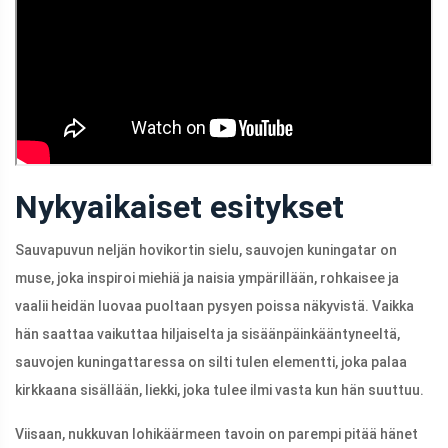
Nykyaikaiset esitykset
Sauvapuvun neljän hovikortin sielu, sauvojen kuningatar on
muse, joka inspiroi miehiä ja naisia ​​ympärillään, rohkaisee ja
vaalii heidän luovaa puoltaan pysyen poissa näkyvistä. Vaikka
hän saattaa vaikuttaa hiljaiselta ja sisäänpäinkääntyneeltä,
sauvojen kuningattaressa on silti tulen elementti, joka palaa
kirkkaana sisällään, liekki, joka tulee ilmi vasta kun hän suuttuu.
Viisaan, nukkuvan lohikäärmeen tavoin on parempi pitää hänet