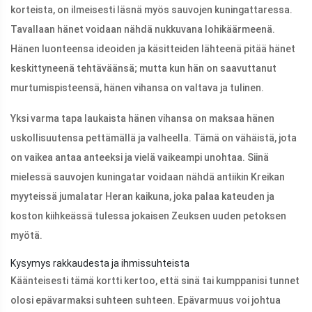
korteista, on ilmeisesti läsnä myös sauvojen kuningattaressa.
Tavallaan hänet voidaan nähdä nukkuvana lohikäärmeenä.
Hänen luonteensa ideoiden ja käsitteiden lähteenä pitää hänet
keskittyneenä tehtäväänsä; mutta kun hän on saavuttanut
murtumispisteensä, hänen vihansa on valtava ja tulinen.
Yksi varma tapa laukaista hänen vihansa on maksaa hänen
uskollisuutensa pettämällä ja valheella. Tämä on vähäistä, jota
on vaikea antaa anteeksi ja vielä vaikeampi unohtaa. Siinä
mielessä sauvojen kuningatar voidaan nähdä antiikin Kreikan
myyteissä jumalatar Heran kaikuna, joka palaa kateuden ja
koston kiihkeässä tulessa jokaisen Zeuksen uuden petoksen
myötä.
Kysymys rakkaudesta ja ihmissuhteista
Käänteisesti tämä kortti kertoo, että sinä tai kumppanisi tunnet
olosi epävarmaksi suhteen suhteen. Epävarmuus voi johtua