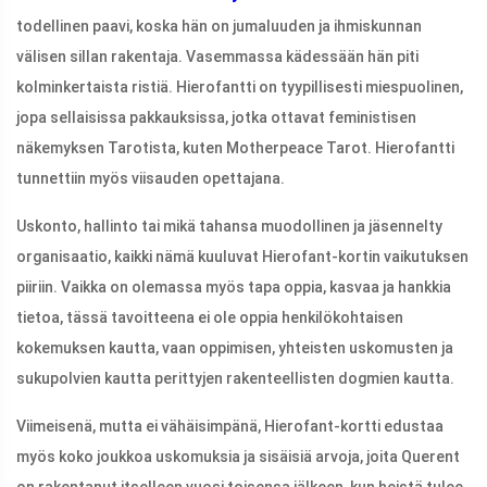
todellinen paavi, koska hän on jumaluuden ja ihmiskunnan
välisen sillan rakentaja. Vasemmassa kädessään hän piti
kolminkertaista ristiä. Hierofantti on tyypillisesti miespuolinen,
jopa sellaisissa pakkauksissa, jotka ottavat feministisen
näkemyksen Tarotista, kuten Motherpeace Tarot. Hierofantti
tunnettiin myös viisauden opettajana.
Uskonto, hallinto tai mikä tahansa muodollinen ja jäsennelty
organisaatio, kaikki nämä kuuluvat Hierofant-kortin vaikutuksen
piiriin. Vaikka on olemassa myös tapa oppia, kasvaa ja hankkia
tietoa, tässä tavoitteena ei ole oppia henkilökohtaisen
kokemuksen kautta, vaan oppimisen, yhteisten uskomusten ja
sukupolvien kautta perittyjen rakenteellisten dogmien kautta.
Viimeisenä, mutta ei vähäisimpänä, Hierofant-kortti edustaa
myös koko joukkoa uskomuksia ja sisäisiä arvoja, joita Querent