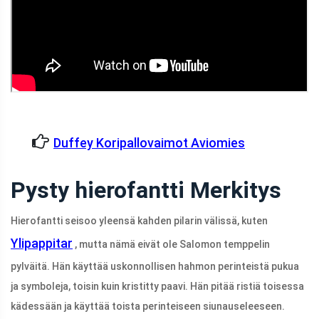
Duffey Koripallovaimot Aviomies
Pysty hierofantti Merkitys
Hierofantti seisoo yleensä kahden pilarin välissä, kuten
Ylipappitar
, mutta nämä eivät ole Salomon temppelin
pylväitä. Hän käyttää uskonnollisen hahmon perinteistä pukua
ja symboleja, toisin kuin kristitty paavi. Hän pitää ristiä toisessa
kädessään ja käyttää toista perinteiseen siunauseleeseen.