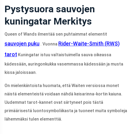
Pystysuora sauvojen
kuningatar Merkitys
Queen of Wands ilmentää sen puhtaimmat elementit
sauvojen puku
Rider-Waite-Smith (RWS)
. Vuonna
tarot
Kuningatar istuu valtaistuimella sauva oikeassa
kädessään, auringonkukka vasemmassa kädessään ja musta
kissa jaloissaan.
On mielenkiintoista huomata, että Waiten versiossa monet
näistä elementeistä voidaan nähdä keisarinna-kortin kaiuna.
Uudemmat tarot-kannet ovat siirtyneet pois tästä
primäärisestä luontosymboliikasta ja tuoneet muita symboleja
lähemmäksi tulen elementtiä.