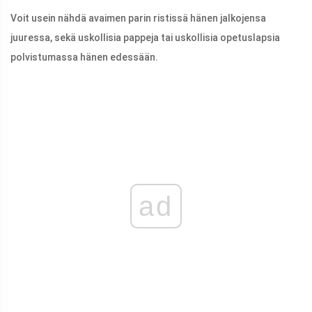
Voit usein nähdä avaimen parin ristissä hänen jalkojensa
juuressa, sekä uskollisia pappeja tai uskollisia opetuslapsia
polvistumassa hänen edessään.
ad