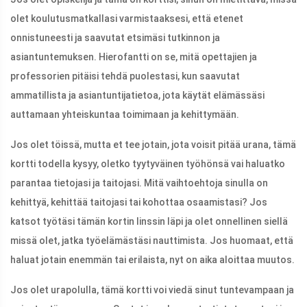
olet koulutusmatkallasi varmistaaksesi, että etenet
onnistuneesti ja saavutat etsimäsi tutkinnon ja
asiantuntemuksen. Hierofantti on se, mitä opettajien ja
professorien pitäisi tehdä puolestasi, kun saavutat
ammatillista ja asiantuntijatietoa, jota käytät elämässäsi
auttamaan yhteiskuntaa toimimaan ja kehittymään.
Jos olet töissä, mutta et tee jotain, jota voisit pitää urana, tämä
kortti todella kysyy, oletko tyytyväinen työhönsä vai haluatko
parantaa tietojasi ja taitojasi. Mitä vaihtoehtoja sinulla on
kehittyä, kehittää taitojasi tai kohottaa osaamistasi? Jos
katsot työtäsi tämän kortin linssin läpi ja olet onnellinen siellä
missä olet, jatka työelämästäsi nauttimista. Jos huomaat, että
haluat jotain enemmän tai erilaista, nyt on aika aloittaa muutos.
Jos olet urapolulla, tämä kortti voi viedä sinut tuntevampaan ja