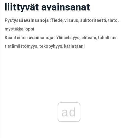
liittyvät avainsanat
Pystyssä
avainsanoja
:
Tiede, viisaus, auktoriteetti, tieto,
mystiikka, oppi
Käänteinen
avainsanoja
: Ylimielisyys, elitismi, tahallinen
tietämättömyys, tekopyhyys, karlataani
ad