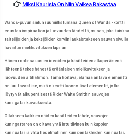
Miksi Kaurisia On Niin Vaikea Rakastaa
Wands-puvun sielun ruumiillistumana Queen of Wands -kortti
edustaa inspiraation ja luovuuden lähdettä, musea, joka kuiskaa
taiteilijoiden ja keksijöiden korviin laukaistakseen sauvan sivulla
havaitun mielikuvituksen kipinän.
Hänen roolinsa uusien ideoiden ja käsitteiden alkuperäisenä
lähteenä tekee hänestä eräänlaisen mielikuvituksen ja
luovuuden äitihahmon. Tämä hoitava, elämää antava elementti
on luultavasti se, mikä oikeutti luonnolliset elementit, jotka
löytyivät alkuperäisestä Rider Waite Smithin sauvojen
kuningatar kuvauksesta.
Ollakseen kaikkien näiden käsitteiden lähde, sauvojen
kuningattaren on oltava yhtä intuitiivinen kuin kuppien
kuningatar ja yhtä hedelmällinen kuin pentakleiden kuningatar,