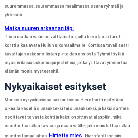
suuremmassa, suuremmassa maailmassa osana ryhmää ja
yhteisöä.
Matka suuren arkaanan läpi
Tämä matkan vaihe on välttämätön, sillä hierofantti tarot-
kortti alkaa avata Hullun ulkomaailmalle. Kortissa tavallisesti
kuvattujen uskonnollisten piirteiden ansiosta Tyhmä löytää
myös erilaisia ​​uskomusjärjestelmiä, jotka yrittävät ymmärtää
elämän monia mysteereitä.
Nykyaikaiset esitykset
Monissa nykyaikaisissa pakkauksissa Hierofantti esitetään
oikealla kädellä siunaukseksi tai siunaukseksi, ja kaksi sormea ​​
osoittavat taivasta kohti ja kaksi osoittavat alaspäin, mikä
muodostaa sillan taivaan ja maan välille, joka muistuttaa sillan
Hirtetty mies
muodostamaa siltaa.
. Hierofantti on siis