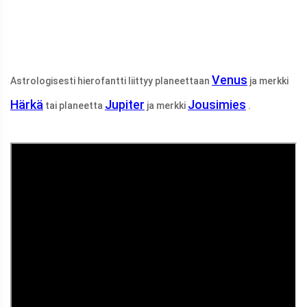
Venus
Astrologisesti hierofantti liittyy planeettaan
ja merkki
Härkä
Jupiter
Jousimies
tai planeetta
ja merkki
.