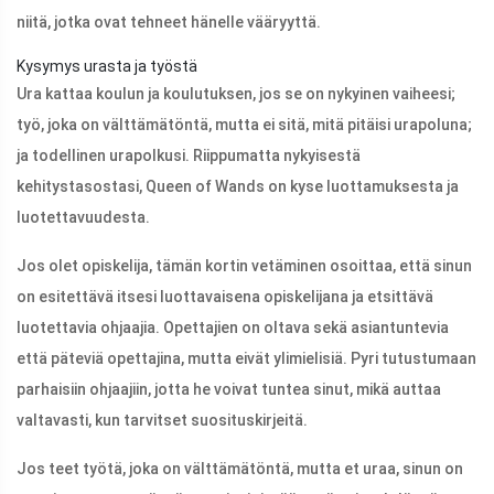
niitä, jotka ovat tehneet hänelle vääryyttä.
Kysymys urasta ja työstä
Ura kattaa koulun ja koulutuksen, jos se on nykyinen vaiheesi;
työ, joka on välttämätöntä, mutta ei sitä, mitä pitäisi urapoluna;
ja todellinen urapolkusi. Riippumatta nykyisestä
kehitystasostasi, Queen of Wands on kyse luottamuksesta ja
luotettavuudesta.
Jos olet opiskelija, tämän kortin vetäminen osoittaa, että sinun
on esitettävä itsesi luottavaisena opiskelijana ja etsittävä
luotettavia ohjaajia. Opettajien on oltava sekä asiantuntevia
että päteviä opettajina, mutta eivät ylimielisiä. Pyri tutustumaan
parhaisiin ohjaajiin, jotta he voivat tuntea sinut, mikä auttaa
valtavasti, kun tarvitset suosituskirjeitä.
Jos teet työtä, joka on välttämätöntä, mutta et uraa, sinun on