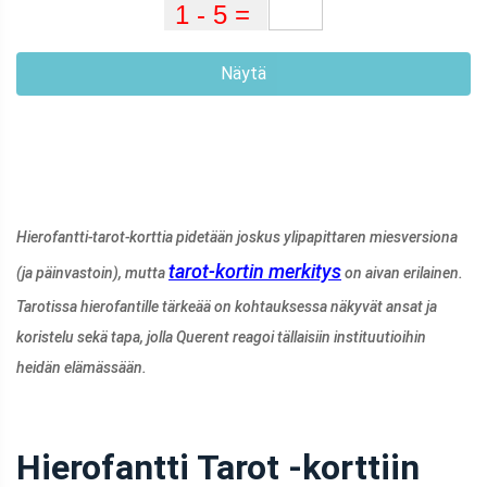
Näytä
Hierofantti-tarot-korttia pidetään joskus ylipapittaren miesversiona
tarot-kortin merkitys
(ja päinvastoin), mutta
on aivan erilainen.
Tarotissa hierofantille tärkeää on kohtauksessa näkyvät ansat ja
koristelu sekä tapa, jolla Querent reagoi tällaisiin instituutioihin
heidän elämässään.
Hierofantti Tarot -korttiin