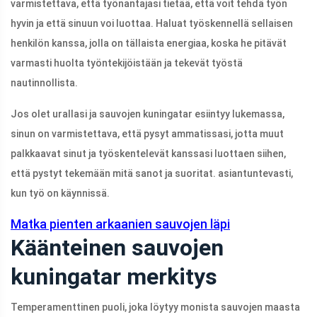
varmistettava, että työnantajasi tietää, että voit tehdä työn
hyvin ja että sinuun voi luottaa. Haluat työskennellä sellaisen
henkilön kanssa, jolla on tällaista energiaa, koska he pitävät
varmasti huolta työntekijöistään ja tekevät työstä
nautinnollista.
Jos olet urallasi ja sauvojen kuningatar esiintyy lukemassa,
sinun on varmistettava, että pysyt ammatissasi, jotta muut
palkkaavat sinut ja työskentelevät kanssasi luottaen siihen,
että pystyt tekemään mitä sanot ja suoritat. asiantuntevasti,
kun työ on käynnissä.
Matka pienten arkaanien sauvojen läpi
Käänteinen sauvojen
kuningatar merkitys
Temperamenttinen puoli, joka löytyy monista sauvojen maasta