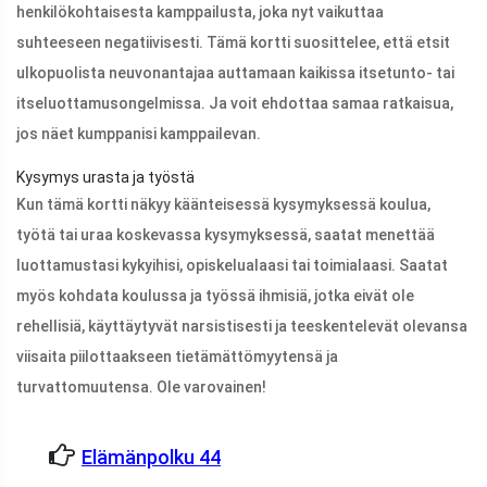
henkilökohtaisesta kamppailusta, joka nyt vaikuttaa
suhteeseen negatiivisesti. Tämä kortti suosittelee, että etsit
ulkopuolista neuvonantajaa auttamaan kaikissa itsetunto- tai
itseluottamusongelmissa. Ja voit ehdottaa samaa ratkaisua,
jos näet kumppanisi kamppailevan.
Kysymys urasta ja työstä
Kun tämä kortti näkyy käänteisessä kysymyksessä koulua,
työtä tai uraa koskevassa kysymyksessä, saatat menettää
luottamustasi kykyihisi, opiskelualaasi tai toimialaasi. Saatat
myös kohdata koulussa ja työssä ihmisiä, jotka eivät ole
rehellisiä, käyttäytyvät narsistisesti ja teeskentelevät olevansa
viisaita piilottaakseen tietämättömyytensä ja
turvattomuutensa. Ole varovainen!
Elämänpolku 44