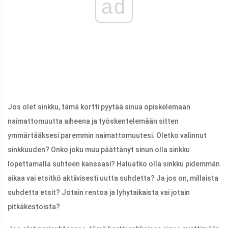
ad
Jos olet sinkku, tämä kortti pyytää sinua opiskelemaan
naimattomuutta aiheena ja työskentelemään sitten
ymmärtääksesi paremmin naimattomuutesi. Oletko valinnut
sinkkuuden? Onko joku muu päättänyt sinun olla sinkku
lopettamalla suhteen kanssasi? Haluatko olla sinkku pidemmän
aikaa vai etsitkö aktiivisesti uutta suhdetta? Ja jos on, millaista
suhdetta etsit? Jotain rentoa ja lyhytaikaista vai jotain
pitkäkestoista?