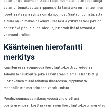
asiantuntija-asemaan. Saatat jopa huomata, tietotasostasi ja
asiantuntemuksestasi riippuen, että tämä aika on ihanteellinen
lopettaa itsesi ja ryhtyä omaksi pomosi. Saatat huomata, että
sinulla on voimakas näkemys urastasi ja yrityksestäsi, joka on
esitettävä yläpuolellasi oleville, jotta voit lisätä arvoasi ja
voimaasi urallasi.
Käänteinen hierofantti
merkitys
Käänteisessä asennossa Hierofantti-kortti voi edustaa
tahallista heikkoutta, joka saavutetaan olemalla liian kiltti ja
luottavainen missä tahansa tilanteessa, riippumatta
mahdollisista merkeistä tai varoituksista.
Positiivisemmassa näkemyksessä yhdistettynä
positiivisempaan korttiin käänteinen Hierofantti-kortin merkitys