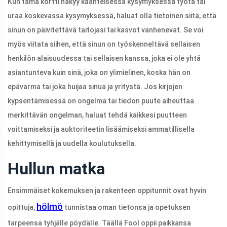
Kun tämä kortti näkyy käänteisessä kysymyksessä työtä tai
uraa koskevassa kysymyksessä, haluat olla tietoinen siitä, että
sinun on päivitettävä taitojasi tai kasvot vanhenevat. Se voi
myös viitata siihen, että sinun on työskenneltävä sellaisen
henkilön alaisuudessa tai sellaisen kanssa, joka ei ole yhtä
asiantunteva kuin sinä, joka on ylimielinen, koska hän on
epävarma tai joka huijaa sinua ja yritystä. Jos kirjojen
kypsentämisessä on ongelma tai tiedon puute aiheuttaa
merkittävän ongelman, haluat tehdä kaikkesi puutteen
voittamiseksi ja auktoriteetin lisäämiseksi ammatillisella
kehittymisellä ja uudella koulutuksella.
Hullun matka
Ensimmäiset kokemuksen ja rakenteen oppitunnit ovat hyvin
hölmö
opittuja,
tunnistaa oman tietonsa ja opetuksen
tarpeensa tyhjälle pöydälle. Täällä Fool oppii paikkansa