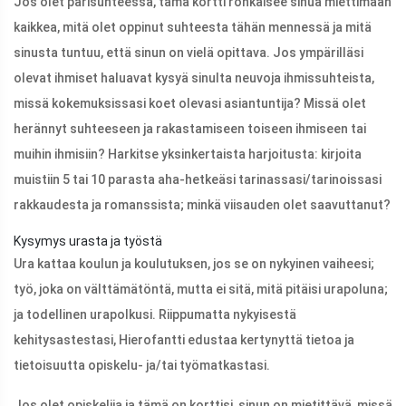
Jos olet parisuhteessa, tämä kortti rohkaisee sinua miettimään
kaikkea, mitä olet oppinut suhteesta tähän mennessä ja mitä
sinusta tuntuu, että sinun on vielä opittava. Jos ympärilläsi
olevat ihmiset haluavat kysyä sinulta neuvoja ihmissuhteista,
missä kokemuksissasi koet olevasi asiantuntija? Missä olet
herännyt suhteeseen ja rakastamiseen toiseen ihmiseen tai
muihin ihmisiin? Harkitse yksinkertaista harjoitusta: kirjoita
muistiin 5 tai 10 parasta aha-hetkeäsi tarinassasi/tarinoissasi
rakkaudesta ja romanssista; minkä viisauden olet saavuttanut?
Kysymys urasta ja työstä
Ura kattaa koulun ja koulutuksen, jos se on nykyinen vaiheesi;
työ, joka on välttämätöntä, mutta ei sitä, mitä pitäisi urapoluna;
ja todellinen urapolkusi. Riippumatta nykyisestä
kehitysastestasi, Hierofantti edustaa kertynyttä tietoa ja
tietoisuutta opiskelu- ja/tai työmatkastasi.
Jos olet opiskelija ja tämä on korttisi, sinun on mietittävä, missä