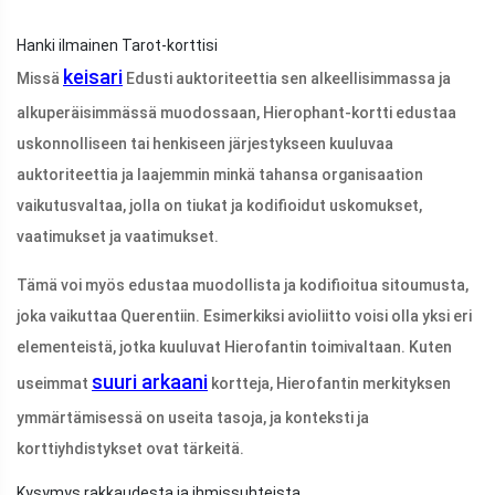
Hanki ilmainen Tarot-korttisi
keisari
Missä
Edusti auktoriteettia sen alkeellisimmassa ja
alkuperäisimmässä muodossaan, Hierophant-kortti edustaa
uskonnolliseen tai henkiseen järjestykseen kuuluvaa
auktoriteettia ja laajemmin minkä tahansa organisaation
vaikutusvaltaa, jolla on tiukat ja kodifioidut uskomukset,
vaatimukset ja vaatimukset.
Tämä voi myös edustaa muodollista ja kodifioitua sitoumusta,
joka vaikuttaa Querentiin. Esimerkiksi avioliitto voisi olla yksi eri
elementeistä, jotka kuuluvat Hierofantin toimivaltaan. Kuten
suuri arkaani
useimmat
kortteja, Hierofantin merkityksen
ymmärtämisessä on useita tasoja, ja konteksti ja
korttiyhdistykset ovat tärkeitä.
Kysymys rakkaudesta ja ihmissuhteista