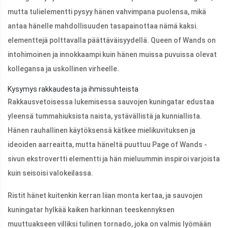
mutta tulielementti pysyy hänen vahvimpana puolensa, mikä
antaa hänelle mahdollisuuden tasapainottaa nämä kaksi.
elementtejä polttavalla päättäväisyydellä. Queen of Wands on
intohimoinen ja innokkaampi kuin hänen muissa puvuissa olevat
kollegansa ja uskollinen virheelle.
Kysymys rakkaudesta ja ihmissuhteista
Rakkausvetoisessa lukemisessa sauvojen kuningatar edustaa
yleensä tummahiuksista naista, ystävällistä ja kunniallista.
Hänen rauhallinen käytöksensä kätkee mielikuvituksen ja
ideoiden aarreaitta, mutta häneltä puuttuu Page of Wands -
sivun ekstrovertti elementti ja hän mieluummin inspiroi varjoista
kuin seisoisi valokeilassa.
Ristit hänet kuitenkin kerran liian monta kertaa, ja sauvojen
kuningatar hylkää kaiken harkinnan teeskennyksen
muuttuakseen villiksi tulinen tornado, joka on valmis lyömään