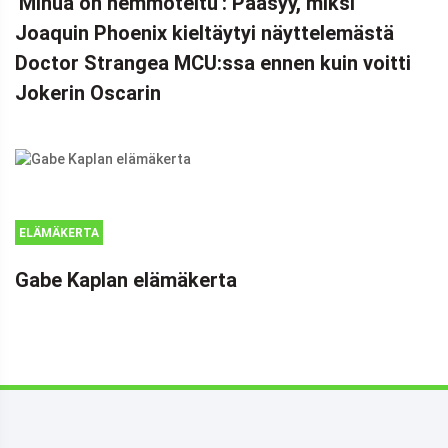
'Minua on hemmoteltu': Pääsyy, miksi
Joaquin Phoenix kieltäytyi näyttelemästä
Doctor Strangea MCU:ssa ennen kuin voitti
Jokerin Oscarin
ELÄMÄKERTA
Gabe Kaplan elämäkerta