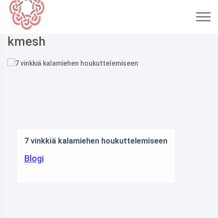
kmesh
Gege Akutami tuo takaisin 
ttelemiseen
Kaisenissa, mutta ei todell
haluamalla tavalla
Muut