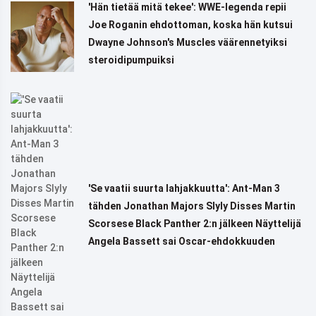
'Hän tietää mitä tekee': WWE-legenda repii
Joe Roganin ehdottoman, koska hän kutsui
Dwayne Johnson's Muscles väärennetyiksi
steroidipumpuiksi
'Se vaatii suurta lahjakkuutta': Ant-Man 3
tähden Jonathan Majors Slyly Disses Martin
Scorsese Black Panther 2:n jälkeen Näyttelijä
Angela Bassett sai Oscar-ehdokkuuden