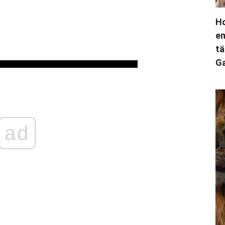
Ho
en
tä
Ga
ad