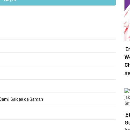
'E
We
Ch
ma
 Camil Saldaa da Gaman
'E
Gu