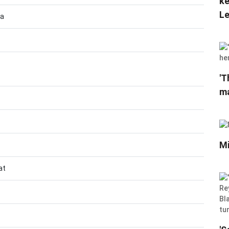
ke
Le
ma
'T
ma
Mi
at