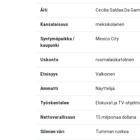
Äiti
Cecilia Saldaa Da Ga
Kansalaisuus
meksikolainen
Syntymäpaikka /
Mexico City
kaupunki
Uskonto
roomalaiskatolinen
Etnisyys
Valkoinen
Ammatti
Näyttelijä
Työskentelee
Elokuvat ja TV-ohjelm
Nettovarallisuus
15 miljoonaa dollaria
Silmien väri
Tumman ruskea