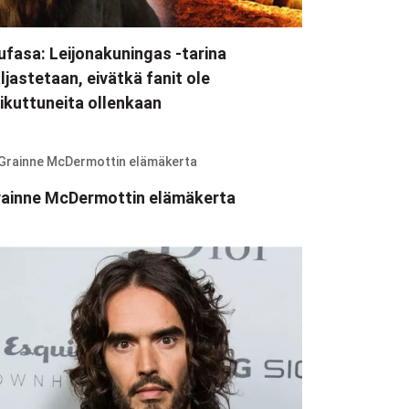
fasa: Leijonakuningas -tarina
ljastetaan, eivätkä fanit ole
ikuttuneita ollenkaan
ainne McDermottin elämäkerta