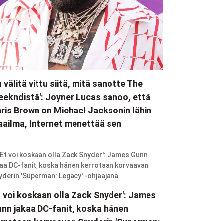
n välitä vittu siitä, mitä sanotte The
ekndistä': Joyner Lucas sanoo, että
ris Brown on Michael Jacksonin lähin
ailma, Internet menettää sen
t voi koskaan olla Zack Snyder': James
nn jakaa DC-fanit, koska hänen