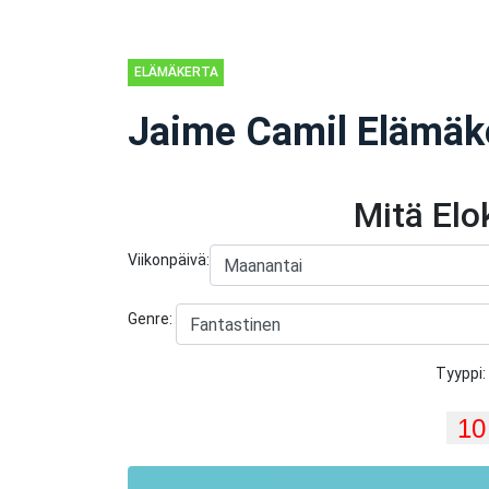
ELÄMÄKERTA
Jaime Camil Elämäk
Mitä El
Viikonpäivä:
Genre:
Tyyppi: