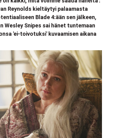
e on kaikki, mitä voimme saada häneltä':
an Reynolds kieltäytyi palaamasta
tentiaaliseen Blade 4:ään sen jälkeen,
n Wesley Snipes sai hänet tuntemaan
onsa 'ei-toivotuksi' kuvaamisen aikana