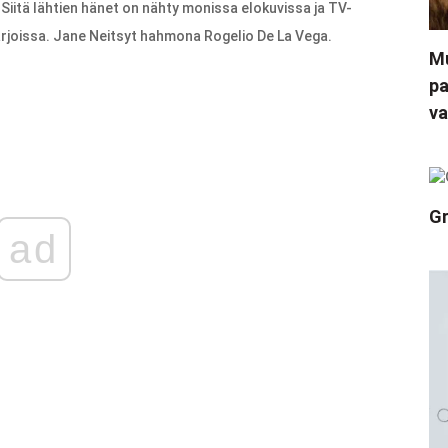
 Siitä lähtien hänet on nähty monissa elokuvissa ja TV-
arjoissa. Jane Neitsyt hahmona Rogelio De La Vega.
Mu
pa
va
Gr
ad