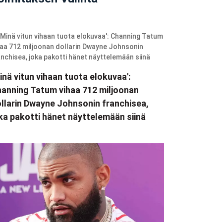
inä vitun vihaan tuota elokuvaa':
anning Tatum vihaa 712 miljoonan
llarin Dwayne Johnsonin franchisea,
ka pakotti hänet näyttelemään siinä