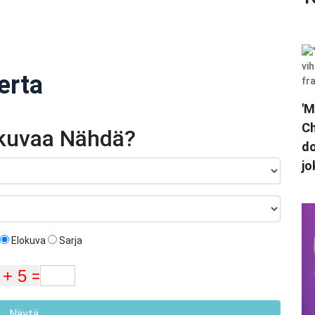
erta
'M
Ch
okuvaa Nähdä?
do
jo
Elokuva
Sarja
Näytä