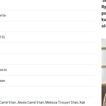
'S
Ry
po
säntä
ku
ol
013)
pisto
maan
amil Starr, Alexia Camil Starr, Melissa Trouyet Starr, Kali