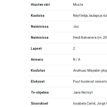
Hiusten väri
Musta
Kuuluisa
Näyttelijä, laulaja ja i
Naimisissa
Joo
Naimisissa
Heidi Balvanera (m. 2
Lapset
2
Avioero
N / A
Koulutus
Anahuac Mayabin ylio
Elokuvat
Puut kuolevat seiso
Tv-ohjelma
Jane Neitsyt
Sisarukset
Issabela Camil, Jorge C