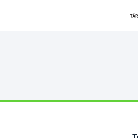
TÄR
T