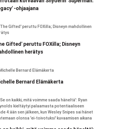
rrotaan korvaavan Snyderin 'Superman:
gacy' -ohjaajana
he Gifted' peruttu FOXilla; Disneyn
hdollinen herätys
chelle Bernard Elämäkerta