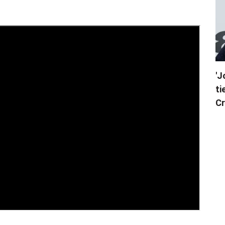
'J
ti
Cr