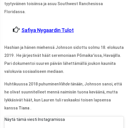
tyytyväinen toisiinsa ja asuu Southwest Ranchesissa
Floridassa.
Safiya Nygaardin Tulot
Hashian ja hänen miehensä Johnson sidottu solmu 18. elokuuta
2019 . He järjestivät häät seremoniaan Pōmaikaʻissa, Havaijilla.
Pari dokumentoi suuren päivän lähettämällä joukon kauniita
valokuvia sosiaaliseen mediaan.
Huhtikuussa 2018 puhuminen
Viihde tänään
, Johnson sanoi, että
he olivat suunnitelleet mennä naimisiin tuona keväänä, mutta
lykkäsivät häät, kun Lauren tuli raskaaksi toisen lapsensa
kanssa
Tiana
.
Näytä tämä viesti Instagramissa