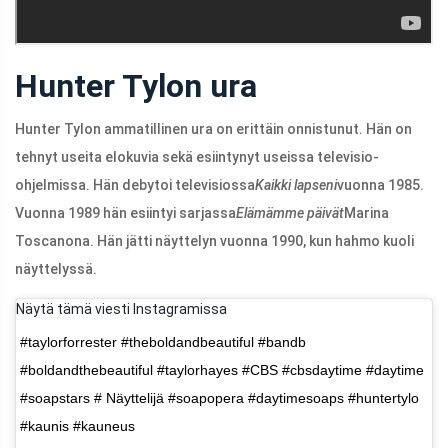
Hunter Tylon ura
Hunter Tylon ammatillinen ura on erittäin onnistunut. Hän on
tehnyt useita elokuvia sekä esiintynyt useissa televisio-
ohjelmissa. Hän debytoi televisiossa
Kaikki lapseni
vuonna 1985.
Vuonna 1989 hän esiintyi sarjassa
Elämämme päivät
Marina
Toscanona. Hän jätti näyttelyn vuonna 1990, kun hahmo kuoli
näyttelyssä.
Näytä tämä viesti Instagramissa
#taylorforrester #theboldandbeautiful #bandb
#boldandthebeautiful #taylorhayes #CBS #cbsdaytime #daytime
#soapstars # Näyttelijä #soapopera #daytimesoaps #huntertylo
#kaunis #kauneus