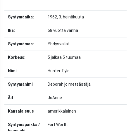
Syntymäaika:
1962, 3. heinäkuuta
Ikä:
58 vuotta vanha
Syntymämaa:
Yhdysvallat
Korkeus:
5 jalkaa 5 tuumaa
Nimi
Hunter Tylo
Syntymänimi
Deborah jo metsästäjä
Äiti
JoAnne
Kansalaisuus
amerikkalainen
Syntymäpaikka /
Fort Worth
kaupunki