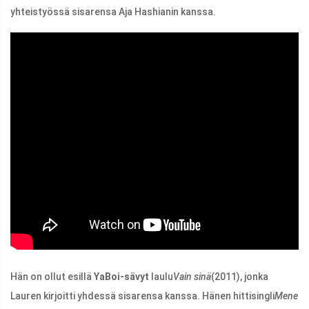
yhteistyössä sisarensa Aja Hashianin kanssa.
Hän on ollut esillä
YaBoi-sävyt
laulu
Vain sinä
(2011), jonka
Lauren kirjoitti yhdessä sisarensa kanssa. Hänen hittisingli
Mene