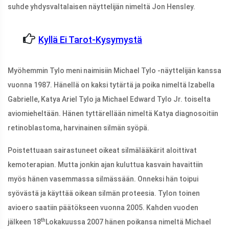
suhde yhdysvaltalaisen näyttelijän nimeltä Jon Hensley.
Kyllä ​​ei Tarot-Kysymystä
Myöhemmin Tylo meni naimisiin Michael Tylo -näyttelijän kanssa
vuonna 1987. Hänellä on kaksi tytärtä ja poika nimeltä Izabella
Gabrielle, Katya Ariel Tylo ja Michael Edward Tylo Jr. toiselta
aviomieheltään. Hänen tyttärellään nimeltä Katya diagnosoitiin
retinoblastoma, harvinainen silmän syöpä.
Poistettuaan sairastuneet oikeat silmälääkärit aloittivat
kemoterapian. Mutta jonkin ajan kuluttua kasvain havaittiin
myös hänen vasemmassa silmässään. Onneksi hän toipui
syövästä ja käyttää oikean silmän proteesia. Tylon toinen
avioero saatiin päätökseen vuonna 2005. Kahden vuoden
th
jälkeen 18
Lokakuussa 2007 hänen poikansa nimeltä Michael