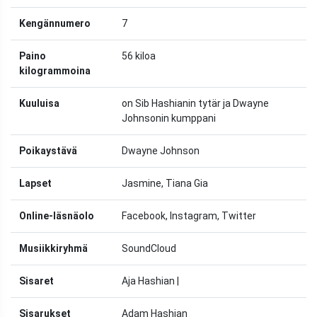
Kengännumero
7
Paino
56 kiloa
kilogrammoina
Kuuluisa
on Sib Hashianin tytär ja Dwayne
Johnsonin kumppani
Poikaystävä
Dwayne Johnson
Lapset
Jasmine, Tiana Gia
Online-läsnäolo
Facebook, Instagram, Twitter
Musiikkiryhmä
SoundCloud
Sisaret
Aja Hashian |
Sisarukset
Adam Hashian