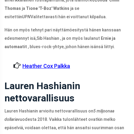
Thomas
ja
Tione 'T-Boz' Watkins
ja se
esitettiin
UPN
Valitettavasti hän ei voittanut kilpailua.
Hän on myös tehnyt pari näyttämöesitystä hänen kanssaan
edesmennyt isä,
Sib Hashian
, ja on myös laulanut
Ernie ja
automaatit
, blues-rock-yhtye, johon hänen isänsä liittyi.
Heather Cox Palkka
Lauren Hashianin
nettovarallisuus
Lauren Hashianin arvioitu nettovarallisuus on
5 miljoonaa
dollaria
vuodesta 2018. Vaikka tulonlähteet ovatkin melko
epäselviä, voidaan olettaa, että hän ansaitsi suurimman osan