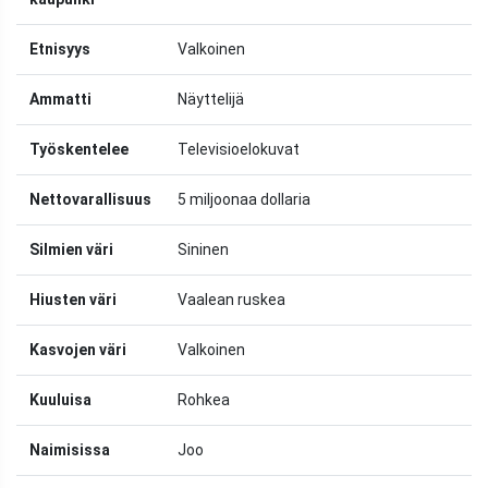
Etnisyys
Valkoinen
Ammatti
Näyttelijä
Työskentelee
Televisioelokuvat
Nettovarallisuus
5 miljoonaa dollaria
Silmien väri
Sininen
Hiusten väri
Vaalean ruskea
Kasvojen väri
Valkoinen
Kuuluisa
Rohkea
Naimisissa
Joo