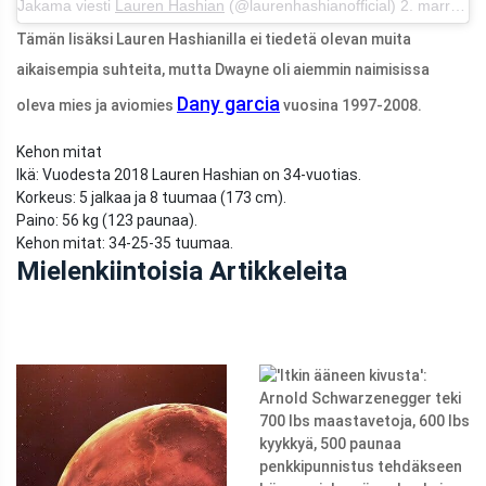
Jakama viesti
Lauren Hashian
(@laurenhashianofficial) 2. marraskuuta 2018 klo 6.00 PDT
Tämän lisäksi Lauren Hashianilla ei tiedetä olevan muita
aikaisempia suhteita, mutta Dwayne oli aiemmin naimisissa
Dany garcia
oleva mies ja aviomies
vuosina 1997-2008.
Kehon mitat
Ikä: Vuodesta 2018 Lauren Hashian on 34-vuotias.
Korkeus: 5 jalkaa ja 8 tuumaa (173 cm).
Paino: 56 kg (123 paunaa).
Kehon mitat: 34-25-35 tuumaa.
Mielenkiintoisia Artikkeleita