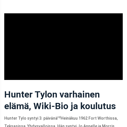
ad
Hunter Tylon varhainen
elämä, Wiki-Bio ja koulutus
rd
Hunter Tylo syntyi 3. päivänä
Heinäkuu 1962 Fort Worthissa,
Teksasissa, Yhdysvalloissa. Hän syntyi Jo Annelle ja Morris