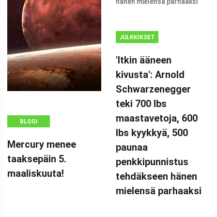
JULKKIKSET
MAINOS
'Itkin ääneen
(ADSBYGOOGLE
kivusta': Arnold
=
Schwarzenegger
WINDOW.ADSBYGOOGLE
|| []).PUSH({});
teki 700 lbs
'ITKIN ÄÄNEEN
maastavetoja, 600
BLOGI
KIVUSTA':
lbs kyykkyä, 500
ARNOLD
Mercury menee
paunaa
SCHWARZENEGGER
taaksepäin 5.
penkkipunnistus
TEKI 700 LBS
maaliskuuta!
tehdäkseen hänen
MAASTAVETOJA
mielensä parhaaksi