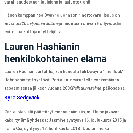
varallisuudestaan ​​laulajana ja lauluntekijänä.
Hänen kumppaninsa Dwayne Johnsonin nettovarallisuus on
arvioitu
320 miljoonaa dollaria
ja tiedetään olevan Hollywoodin
eniten palkattuja näyttelijöitä.
Lauren Hashianin
henkilökohtainen elämä
Lauren Hashian sai tähtiä, kun hänestä tuli Dwayne 'The Rock'
Johnsonin tyttöystävä. Pari alkoi seurustella ensimmäisen
tapaamisensa jälkeen vuonna 2006
Pelisuunnitelma
, pääosassa
Kyra Sedgwick
.
Pari ei ole vielä päättänyt mennä naimisiin, mutta he jakavat
kaksi tytärtä yhdessä; Jasmine syntynyt 16. joulukuuta 2015 ja
Taina Gia, syntynyt 17. huhtikuuta 2018 . Duo on melko