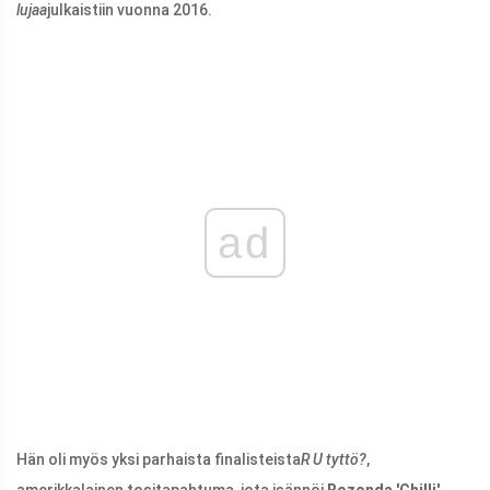
lujaa
julkaistiin vuonna 2016.
ad
Hän oli myös yksi parhaista finalisteista
R U tyttö?
,
amerikkalainen tositapahtuma, jota isännöi
Rozonda 'Chilli'