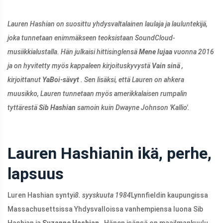
Lauren Hashian on suosittu yhdysvaltalainen laulaja ja lauluntekijä,
joka tunnetaan enimmäkseen teoksistaan ​​SoundCloud-
musiikkialustalla. Hän julkaisi hittisinglensä
Mene lujaa
vuonna 2016
ja on hyvitetty myös kappaleen kirjoituskyvystä
Vain sinä
,
kirjoittanut
YaBoi-sävyt
. Sen lisäksi, että Lauren on ahkera
muusikko, Lauren tunnetaan myös amerikkalaisen rumpalin
tyttärestä
Sib Hashian
samoin kuin Dwayne Johnson 'Kallio'.
Lauren Hashianin ikä, perhe,
lapsuus
Luren Hashian syntyi
8. syyskuuta 1984
Lynnfieldin kaupungissa
Massachusettsissa Yhdysvalloissa vanhempiensa luona Sib
Hashian ja
Suzanne Hashian
. Hänen isänsä on maailmankuulu