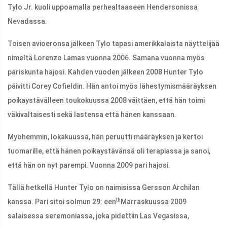
Tylo Jr. kuoli uppoamalla perhealtaaseen Hendersonissa
Nevadassa.
Toisen avioeronsa jälkeen Tylo tapasi amerikkalaista näyttelijää
nimeltä Lorenzo Lamas vuonna 2006. Samana vuonna myös
pariskunta hajosi. Kahden vuoden jälkeen 2008 Hunter Tylo
päivitti Corey Cofieldin. Hän antoi myös lähestymismääräyksen
poikaystävälleen toukokuussa 2008 väittäen, että hän toimi
väkivaltaisesti sekä lastensa että hänen kanssaan.
Myöhemmin, lokakuussa, hän peruutti määräyksen ja kertoi
tuomarille, että hänen poikaystävänsä oli terapiassa ja sanoi,
että hän on nyt parempi. Vuonna 2009 pari hajosi.
Tällä hetkellä Hunter Tylo on naimisissa Gersson Archilan
th
kanssa. Pari sitoi solmun 29: een
Marraskuussa 2009
salaisessa seremoniassa, joka pidettiin Las Vegasissa,