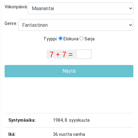
Viikonpäivä:
Genre:
Tyyppi:
Elokuva
Sarja
Näytä
Syntymäaika:
1984, 8. syyskuuta
Ikä:
36 vuotta vanha