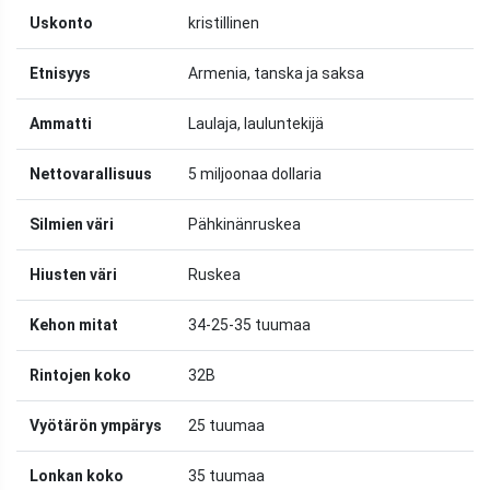
Uskonto
kristillinen
Etnisyys
Armenia, tanska ja saksa
Ammatti
Laulaja, lauluntekijä
Nettovarallisuus
5 miljoonaa dollaria
Silmien väri
Pähkinänruskea
Hiusten väri
Ruskea
Kehon mitat
34-25-35 tuumaa
Rintojen koko
32B
Vyötärön ympärys
25 tuumaa
Lonkan koko
35 tuumaa