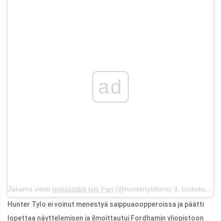
ad
Jakama viesti
metsästäjä tylo Fan
(@huntertylofans) 9. toukokuuta 2013 klo 14.32 PDT
Hunter Tylo ei voinut menestyä saippuaoopperoissa ja päätti
lopettaa näyttelemisen ja ilmoittautui Fordhamin yliopistoon