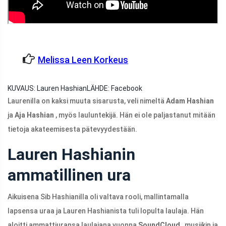
Melissa Leen Korkeus
KUVAUS: Lauren Hashian
LÄHDE: Facebook
Laurenilla on kaksi muuta sisarusta, veli nimeltä
Adam Hashian
ja
Aja
Hashian
, myös lauluntekijä. Hän ei ole paljastanut mitään
tietoja akateemisesta pätevyydestään.
Lauren Hashianin
ammatillinen ura
Aikuisena Sib Hashianilla oli valtava rooli, mallintamalla
lapsensa uraa ja Lauren Hashianista tuli lopulta laulaja. Hän
aloitti ammattiuransa laulajana vuonna
SoundCloud
, musiikin ja