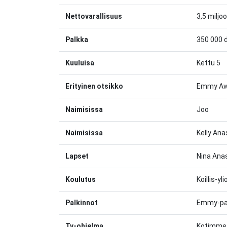
Nettovarallisuus
3,5 miljo
Palkka
350 000 d
Kuuluisa
Kettu 5
Erityinen otsikko
Emmy Aw
Naimisissa
Joo
Naimisissa
Kelly An
Lapset
Nina Anas
Koulutus
Koillis-yl
Palkinnot
Emmy-pal
Tv-ohjelma
Kotimme