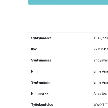
Syntymäaika:
1943, he
Ikä:
77 vuott
Syntymämaa:
Yhdysval
Nimi
Ernie An
Syntymänimi
Ernie An
Nimimerkki
Anastos
Työskentelee
WWOR-TV