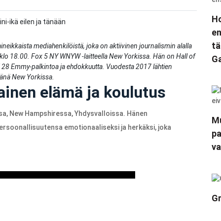
Ho
ini-ikä eilen ja tänään
en
tä
eikkaista mediahenkilöistä, joka on aktiivinen journalismin alalla
klo 18.00. Fox 5 NY WNYW -laitteella New Yorkissa. Hän on Hall of
Ga
yli 28 Emmy-palkintoa ja ehdokkuutta. Vuodesta 2017 lähtien
vänä New Yorkissa.
ainen elämä ja koulutus
ssa, New Hampshiressa, Yhdysvalloissa. Hänen
Mu
rsoonallisuutensa emotionaaliseksi ja herkäksi, joka
pa
va
Gr