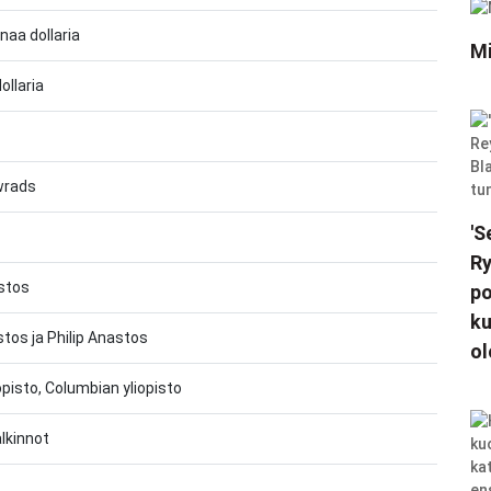
onaa dollaria
Mi
ollaria
rads
'S
Ry
astos
po
ku
tos ja Philip Anastos
ol
iopisto, Columbian yliopisto
kinnot