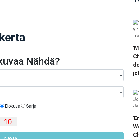
kerta
'M
Ch
okuvaa Nähdä?
do
jo
Elokuva
Sarja
'E
We
Ch
Näytä