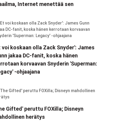
ailma, Internet menettää sen
t voi koskaan olla Zack Snyder': James
nn jakaa DC-fanit, koska hänen
rrotaan korvaavan Snyderin 'Superman:
gacy' -ohjaajana
he Gifted' peruttu FOXilla; Disneyn
hdollinen herätys