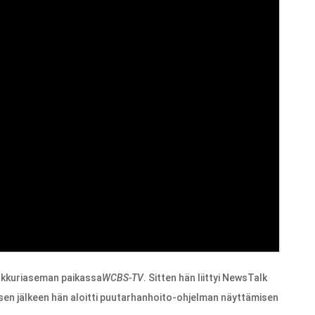
nkkuriaseman paikassa
WCBS-TV
. Sitten hän liittyi NewsTalk
 sen jälkeen hän aloitti puutarhanhoito-ohjelman näyttämisen