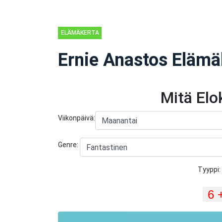
ELÄMÄKERTA
Ernie Anastos Elämä
Mitä El
Viikonpäivä:
Genre:
Tyyppi: