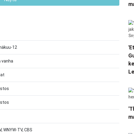
ma
'E
inäkuu-12
Gu
a vanha
ke
Le
lat
astos
astos
'T
ma
, WNYW-TV, CBS