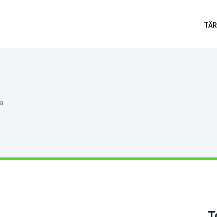
TÄR
ta
T