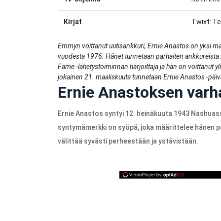
Kirjat
Twixt: Te
Emmyn voittanut uutisankkuri, Ernie Anastos on yksi main
vuodesta 1976. Hänet tunnetaan parhaiten ankkureista 
Fame -lähetystoiminnan harjoittaja ja hän on voittanut 
jokainen 21. maaliskuuta tunnetaan Ernie Anastos -päi
Ernie Anastoksen varh
Ernie Anastos syntyi 12. heinäkuuta 1943 Nashua
syntymämerkki on syöpä, joka määrittelee hänen pe
välittää syvästi perheestään ja ystävistään.