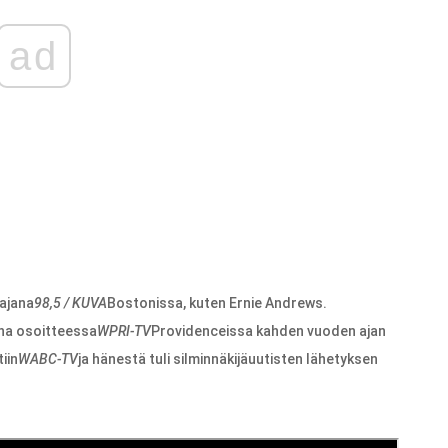
ad
tajana
98,5 / KUVA
Bostonissa, kuten Ernie Andrews.
ina osoitteessa
WPRI-TV
Providenceissa kahden vuoden ajan
iin
WABC-TV
ja hänestä tuli silminnäkijäuutisten lähetyksen