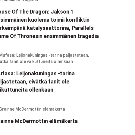
use Of The Dragon: Jakson 1
simmäinen kuolema toimii konfliktin
rkeimpänä katalysaattorina, Parallels
me Of Thronesin ensimmäinen tragedia
fasa: Leijonakuningas -tarina
ljastetaan, eivätkä fanit ole
ikuttuneita ollenkaan
ainne McDermottin elämäkerta