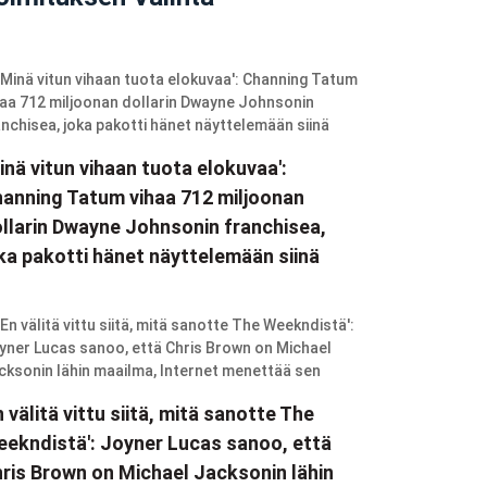
inä vitun vihaan tuota elokuvaa':
anning Tatum vihaa 712 miljoonan
llarin Dwayne Johnsonin franchisea,
ka pakotti hänet näyttelemään siinä
n välitä vittu siitä, mitä sanotte The
ekndistä': Joyner Lucas sanoo, että
ris Brown on Michael Jacksonin lähin