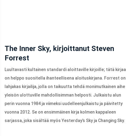
The Inner Sky, kirjoittanut Steven
Forrest
Luultavasti kultainen standardi aloittaville kirjoille; tätä kirjaa
on helppo suositella ihanteellisena aloituskirjana. Forrest on
lahjakas kirjailija, jolla on taikuutta tehdä monimutkainen aihe
yleisön ulottuville mahdollisimman helposti. Julkaistu alun
perin vuonna 1984 ja viimeksi uudelleenjulkaistu ja päivitetty
vuonna 2012. Se on ensimmäinen kirja kolmen kappaleen
sarjassa, joka sisältää myös Yesterday’s Sky ja Changing Sky.