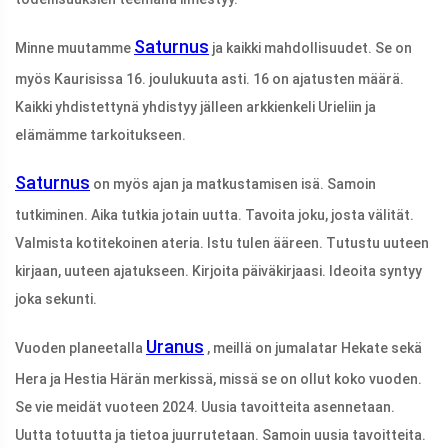
Saturnus
Minne muutamme
ja kaikki mahdollisuudet. Se on
myös Kaurisissa 16. joulukuuta asti. 16 on ajatusten määrä.
Kaikki yhdistettynä yhdistyy jälleen arkkienkeli Urieliin ja
elämämme tarkoitukseen.
Saturnus
on myös ajan ja matkustamisen isä. Samoin
tutkiminen. Aika tutkia jotain uutta. Tavoita joku, josta välität.
Valmista kotitekoinen ateria. Istu tulen ääreen. Tutustu uuteen
kirjaan, uuteen ajatukseen. Kirjoita päiväkirjaasi. Ideoita syntyy
joka sekunti.
Uranus
Vuoden planeetalla
, meillä on jumalatar Hekate sekä
Hera ja Hestia Härän merkissä, missä se on ollut koko vuoden.
Se vie meidät vuoteen 2024. Uusia tavoitteita asennetaan.
Uutta totuutta ja tietoa juurrutetaan. Samoin uusia tavoitteita.