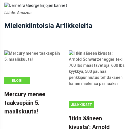
Lähde: Amazon
Mielenkiintoisia Artikkeleita
BLOGI
Mercury menee
taaksepäin 5.
JULKKIKSET
maaliskuuta!
MAINOS
'Itkin ääneen
(ADSBYGOOGLE
kivusta': Arnold
=