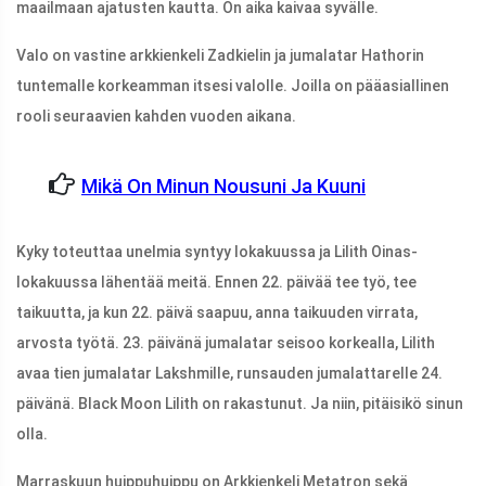
maailmaan ajatusten kautta. On aika kaivaa syvälle.
Valo on vastine arkkienkeli Zadkielin ja jumalatar Hathorin
tuntemalle korkeamman itsesi valolle. Joilla on pääasiallinen
rooli seuraavien kahden vuoden aikana.
Mikä On Minun Nousuni Ja Kuuni
Kyky toteuttaa unelmia syntyy lokakuussa ja Lilith Oinas-
lokakuussa lähentää meitä. Ennen 22. päivää tee työ, tee
taikuutta, ja kun 22. päivä saapuu, anna taikuuden virrata,
arvosta työtä. 23. päivänä jumalatar seisoo korkealla, Lilith
avaa tien jumalatar Lakshmille, runsauden jumalattarelle 24.
päivänä. Black Moon Lilith on rakastunut. Ja niin, pitäisikö sinun
olla.
Marraskuun huippuhuippu on Arkkienkeli Metatron sekä