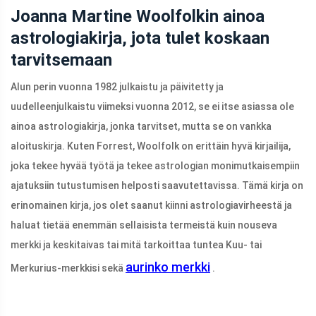
Joanna Martine Woolfolkin ainoa
astrologiakirja, jota tulet koskaan
tarvitsemaan
Alun perin vuonna 1982 julkaistu ja päivitetty ja
uudelleenjulkaistu viimeksi vuonna 2012, se ei itse asiassa ole
ainoa astrologiakirja, jonka tarvitset, mutta se on vankka
aloituskirja. Kuten Forrest, Woolfolk on erittäin hyvä kirjailija,
joka tekee hyvää työtä ja tekee astrologian monimutkaisempiin
ajatuksiin tutustumisen helposti saavutettavissa. Tämä kirja on
erinomainen kirja, jos olet saanut kiinni astrologiavirheestä ja
haluat tietää enemmän sellaisista termeistä kuin nouseva
merkki ja keskitaivas tai mitä tarkoittaa tuntea Kuu- tai
aurinko merkki
Merkurius-merkkisi sekä
.