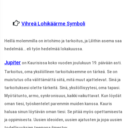
Vihreä Lohikäärme Symboli
Heillä molemmilla on intohimo ja tarkoitus, ja Lilithin asema saa
hedelmää… eli työn hedelmää lokakuussa.
Jupiter
on Kaurisissa koko vuoden joulukuun 19. päivään asti.
Tarkoitus, oma yksilöllinen tarkoituksemme on tärkeä. Se on
muistutus olla välittämättä siitä, mitä muut ajattelevat. Sinä ja
tarkoituksesi olette tärkeitä. Sinä, yksilöllisyytesi, oma tapasi.
Myötätunto, armo, synkronisuus, kaikki vaikuttavat. Kun löydät
oman tiesi, työskentelet paremmin muiden kanssa. Kauris
haluaa sinun löytävän oman tiesi. Se pitää myös opettamisesta
ja oppimisesta. Uusien ideoiden, uusien ajatusten ja jopa uusien
todellisuuksien teemana ilmestyy.