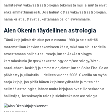
harkitsevat vakavasti astrologian tekemistä muille, mutta eivät
ehkä ammattimaisesti. Jos haluat ottaa vakavasti astrologian,
nämä kirjat auttavat sukeltamaan paljon syvemmälle.
Alen Okenin täydellinen astrologia
Tämä kirja julkaistiin alun perin vuonna 1980, ja se sisältää
matematiikan kaavion tekemiseen käsin, mikä saa sinut todella
arvostamaan online-resursseja, kuten AskAstrologyn
karttalaskuria (https://askastrology.com/astrology/birth-
natal-chart- laskin/) ja ammattiohjelmat, kuten Solar Fire. Se on
päivitetty ja julkaistiin uudelleen vuonna 2006. Okenilla on myös
sarja kirjoja, jos pidät hänen kirjoitustyylistään ja miten hän
selittää astrologiaa; hänen muita kirjojaan ovat: Horoskoopin
hallitsijat, Horoskoopin talot ja sielukeskeinen astrologia.