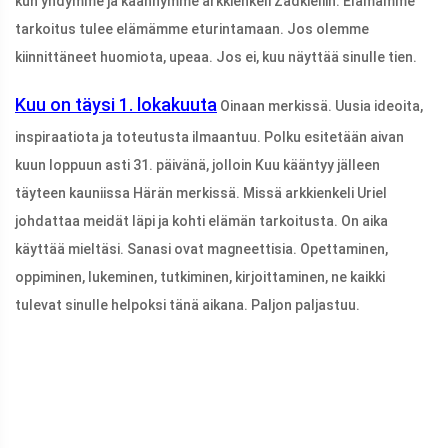
kun yhdymme ja käännymme arkkienkeli Zadkieliin. Elämämme
tarkoitus tulee elämämme eturintamaan. Jos olemme
kiinnittäneet huomiota, upeaa. Jos ei, kuu näyttää sinulle tien.
Kuu on täysi 1. lokakuuta
Oinaan merkissä. Uusia ideoita,
inspiraatiota ja toteutusta ilmaantuu. Polku esitetään aivan
kuun loppuun asti 31. päivänä, jolloin Kuu kääntyy jälleen
täyteen kauniissa Härän merkissä. Missä arkkienkeli Uriel
johdattaa meidät läpi ja kohti elämän tarkoitusta. On aika
käyttää mieltäsi. Sanasi ovat magneettisia. Opettaminen,
oppiminen, lukeminen, tutkiminen, kirjoittaminen, ne kaikki
tulevat sinulle helpoksi tänä aikana. Paljon paljastuu.