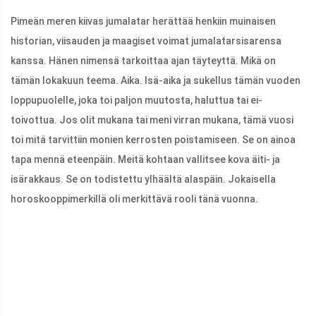
Pimeän meren kiivas jumalatar herättää henkiin muinaisen
historian, viisauden ja maagiset voimat jumalatarsisarensa
kanssa. Hänen nimensä tarkoittaa ajan täyteyttä. Mikä on
tämän lokakuun teema. Aika. Isä-aika ja sukellus tämän vuoden
loppupuolelle, joka toi paljon muutosta, haluttua tai ei-
toivottua. Jos olit mukana tai meni virran mukana, tämä vuosi
toi mitä tarvittiin monien kerrosten poistamiseen. Se on ainoa
tapa mennä eteenpäin. Meitä kohtaan vallitsee kova äiti- ja
isärakkaus. Se on todistettu ylhäältä alaspäin. Jokaisella
horoskooppimerkillä oli merkittävä rooli tänä vuonna.