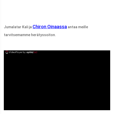
Chiron Oinaassa
Jumalatar Kali ja
antaa meille
tarvitsemamme herätyssoiton.
ad