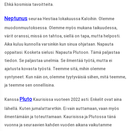
Ehkä kosmisia tavoitteita.
Neptunus
seuraa Hestiaa lokakuussa Kaloihin. Olemme
muodonmuutoksessa. Olemme myös mukana taikuudessa,
värit oranssi, missä on tahtoa, siellä on tapa, mutta helposti.
Aika kuluu kunnolla varsinkin kun sinua ohjataan. Napauta
oppaitasi. Kosketa sielusi. Napauta Plutoon. Tämä paljastaa
tiedon. Se paljastaa unelmia. Se ilmentää työtä, mutta ei
ajatusta kovasta työstä. Teemme sitä, mihin olemme
syntyneet. Kun näin on, olemme tyytyväisiä siihen, mitä teemme,
ja teemme sen onnellisina.
Pluto
Kanssa
Kaurisissa vuoteen 2022 asti. Enkelit ovat aina
lähellä. Kuten jumalattaretkin. Ei vain auttamaan, vaan myös
ilmentämään ja toteuttamaan. Kaurisissa ja Plutossa tänä
vuonna ja seuraavien kahden vuoden aikana vaikutamme