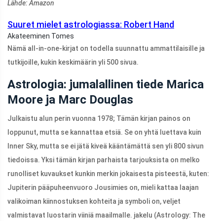
Lähde: Amazon
Suuret mielet astrologiassa: Robert Hand
Akateeminen Tomes
Nämä all-in-one-kirjat on todella suunnattu ammattilaisille ja
tutkijoille, kukin keskimäärin yli 500 sivua.
Astrologia: jumalallinen tiede Marica
Moore ja Marc Douglas
Julkaistu alun perin vuonna 1978; Tämän kirjan painos on
loppunut, mutta se kannattaa etsiä. Se on yhtä luettava kuin
Inner Sky, mutta se ei jätä kiveä kääntämättä sen yli 800 sivun
tiedoissa. Yksi tämän kirjan parhaista tarjouksista on melko
runolliset kuvaukset kunkin merkin jokaisesta pisteestä, kuten:
Jupiterin pääpuheenvuoro Jousimies on, mieli kattaa laajan
valikoiman kiinnostuksen kohteita ja symboli on, veljet
valmistavat luostarin viiniä maailmalle. jakelu (Astrology: The