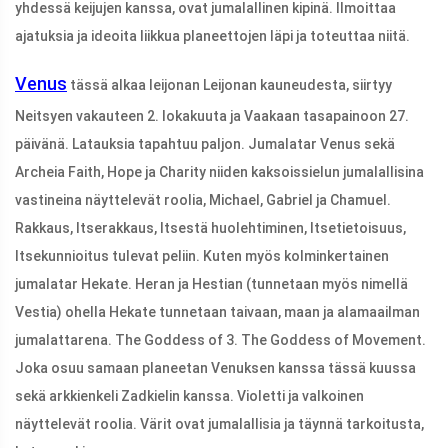
yhdessä keijujen kanssa, ovat jumalallinen kipinä. Ilmoittaa
ajatuksia ja ideoita liikkua planeettojen läpi ja toteuttaa niitä.
Venus
tässä alkaa leijonan Leijonan kauneudesta, siirtyy
Neitsyen vakauteen 2. lokakuuta ja Vaakaan tasapainoon 27.
päivänä. Latauksia tapahtuu paljon. Jumalatar Venus sekä
Archeia Faith, Hope ja Charity niiden kaksoissielun jumalallisina
vastineina näyttelevät roolia, Michael, Gabriel ja Chamuel.
Rakkaus, Itserakkaus, Itsestä huolehtiminen, Itsetietoisuus,
Itsekunnioitus tulevat peliin. Kuten myös kolminkertainen
jumalatar Hekate. Heran ja Hestian (tunnetaan myös nimellä
Vestia) ohella Hekate tunnetaan taivaan, maan ja alamaailman
jumalattarena. The Goddess of 3. The Goddess of Movement.
Joka osuu samaan planeetan Venuksen kanssa tässä kuussa
sekä arkkienkeli Zadkielin kanssa. Violetti ja valkoinen
näyttelevät roolia. Värit ovat jumalallisia ja täynnä tarkoitusta,