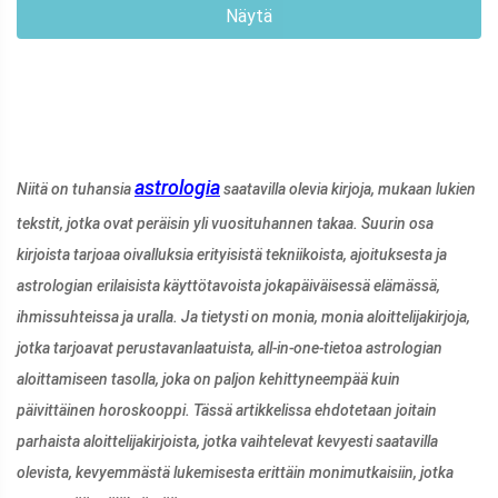
Näytä
astrologia
Niitä on tuhansia
saatavilla olevia kirjoja, mukaan lukien
tekstit, jotka ovat peräisin yli vuosituhannen takaa. Suurin osa
kirjoista tarjoaa oivalluksia erityisistä tekniikoista, ajoituksesta ja
astrologian erilaisista käyttötavoista jokapäiväisessä elämässä,
ihmissuhteissa ja uralla. Ja tietysti on monia, monia aloittelijakirjoja,
jotka tarjoavat perustavanlaatuista, all-in-one-tietoa astrologian
aloittamiseen tasolla, joka on paljon kehittyneempää kuin
päivittäinen horoskooppi. Tässä artikkelissa ehdotetaan joitain
parhaista aloittelijakirjoista, jotka vaihtelevat kevyesti saatavilla
olevista, kevyemmästä lukemisesta erittäin monimutkaisiin, jotka