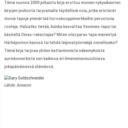
Tämä vuonna 2009 julkaistu kirja erottuu monien nykyaikaisten
kirjojen joukosta tarjoamalla täydellisiä osia, jotka eristävät
monia tapoja ymmärtää horoskooppimerkkeihin perustuvia
rooleja. Haluatko tietää, kuinka kasvattaa Vesimies-lapsi tai
käsitellä Oinas-rakastajaa? Miten olisi paras tapa menestyä
Härkäpomon kanssa tai tehdä leijonatyöntekijä onnelliseksi?
Tämä kirja tarjoaa yhden kattavimmista näkemyksistä
aurinkomerkistä sen kaikissa eri ilmenemismuodoissa
jokapäiväisessä elämässä.
Lähde: Amazon