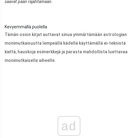
saavat pään räjähtämään.
Kevyemmällä puolella
Tämän osion kirjat auttavat sinua ymmärtämään astrologian
monimutkaisuutta lempeällä kädellä käyttämällä ei-teknistä
kieltä, hauskoja esimerkkejä ja parasta mahdollista luettavaa
monimutkaiselle aiheelle.
ad