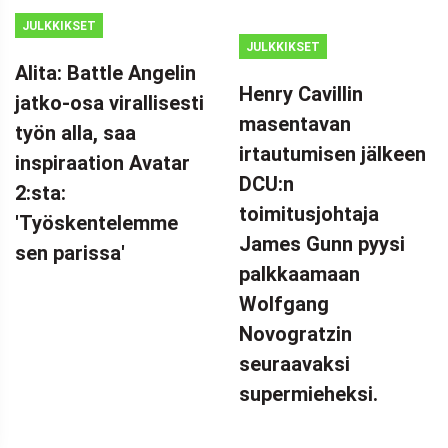
JULKKIKSET
JULKKIKSET
Alita: Battle Angelin
Henry Cavillin
jatko-osa virallisesti
masentavan
työn alla, saa
irtautumisen jälkeen
inspiraation Avatar
DCU:n
2:sta:
toimitusjohtaja
'Työskentelemme
James Gunn pyysi
sen parissa'
palkkaamaan
Wolfgang
Novogratzin
seuraavaksi
supermieheksi.