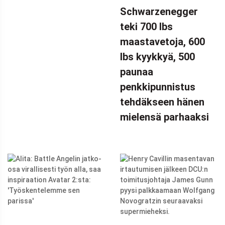
Schwarzenegger
WINDOW.ADSBYGOOGLE
|| []).PUSH({});
teki 700 lbs
'ITKIN ÄÄNEEN
maastavetoja, 600
KIVUSTA':
lbs kyykkyä, 500
ARNOLD
paunaa
SCHWARZENEGGER
penkkipunnistus
TEKI 700 LBS
tehdäkseen hänen
MAASTAVETOJA
mielensä parhaaksi