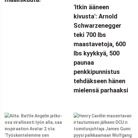
MAINOS
'Itkin ääneen
(ADSBYGOOGLE
kivusta': Arnold
=
Schwarzenegger
WINDOW.ADSBYGOOGLE
|| []).PUSH({});
teki 700 lbs
'ITKIN ÄÄNEEN
maastavetoja, 600
KIVUSTA':
lbs kyykkyä, 500
ARNOLD
paunaa
SCHWARZENEGGER
penkkipunnistus
TEKI 700 LBS
tehdäkseen hänen
MAASTAVETOJA
mielensä parhaaksi