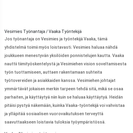
Vesimies Työnantaja / Vaaka Työntekijä
Jos työnantaja on Vesimies ja työntekijä Vaaka, tämä
yhdistelmä toimii myös loistavasti. Vesimies haluaa nähdä
joukkueen menestyvän yksilöiden ponnistelujen kautta. Vaaka
nauttii tiimityöskentelystä ja Vesimiehen vision soveltamisesta
työn tuottamiseen, auttaen rakentamaan suhteita
työtovereiden ja asiakkaiden kanssa. Vesimiehen johtajat
ymmärtävät jokaisen merkin tarpeen tehdä sitä, mikä se osaa
parhaiten, ja käyttäytyä niin kuin se haluaa käyttäytyä. Heidän
pitäisi pystyä näkemään, kuinka Vaaka-työntekijä voi vahvistaa
ja ylläpitää sosiaalisen vuorovaikutuksen terveyttä
saavuttaakseen loistavia tuloksia työympäristössä.