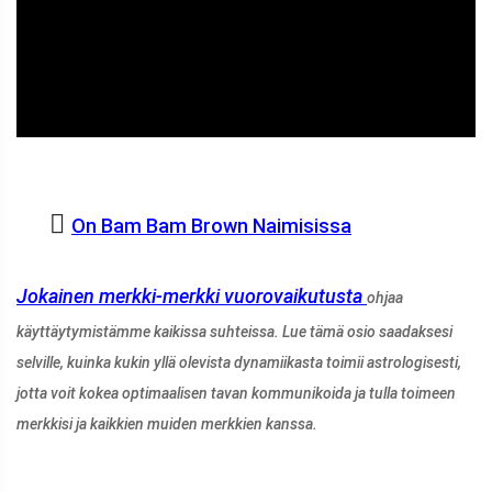
ad
On Bam Bam Brown Naimisissa
Jokainen merkki-merkki
vuorovaikutusta
ohjaa
käyttäytymistämme kaikissa suhteissa. Lue tämä osio saadaksesi
selville, kuinka kukin yllä olevista dynamiikasta toimii astrologisesti,
jotta voit kokea optimaalisen tavan kommunikoida ja tulla toimeen
merkkisi ja kaikkien muiden merkkien kanssa.