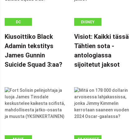
DC
DISNEY
Kiusoittiko Black
Visiot: Kaikki tässä
Adamin tekstitys
Tähtien sota -
James Gunnin
antologiassa
Suicide Squad 3:aa?
sijoitetut jaksot