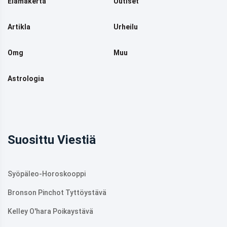
Elämäkerta
Uutiset
Artikla
Urheilu
Omg
Muu
Astrologia
Suosittu Viestiä
Syöpäleo-Horoskooppi
Bronson Pinchot Tyttöystävä
Kelley O'hara Poikaystävä