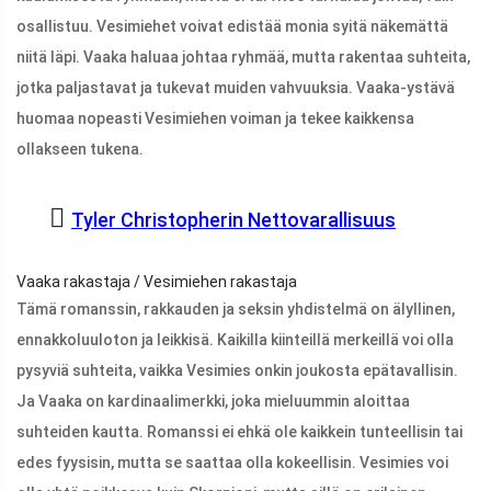
osallistuu. Vesimiehet voivat edistää monia syitä näkemättä
niitä läpi. Vaaka haluaa johtaa ryhmää, mutta rakentaa suhteita,
jotka paljastavat ja tukevat muiden vahvuuksia. Vaaka-ystävä
huomaa nopeasti Vesimiehen voiman ja tekee kaikkensa
ollakseen tukena.
Tyler Christopherin Nettovarallisuus
Vaaka rakastaja / Vesimiehen rakastaja
Tämä romanssin, rakkauden ja seksin yhdistelmä on älyllinen,
ennakkoluuloton ja leikkisä. Kaikilla kiinteillä merkeillä voi olla
pysyviä suhteita, vaikka Vesimies onkin joukosta epätavallisin.
Ja Vaaka on kardinaalimerkki, joka mieluummin aloittaa
suhteiden kautta. Romanssi ei ehkä ole kaikkein tunteellisin tai
edes fyysisin, mutta se saattaa olla kokeellisin. Vesimies voi