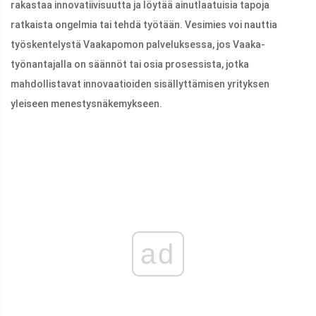
rakastaa innovatiivisuutta ja löytää ainutlaatuisia tapoja
ratkaista ongelmia tai tehdä työtään. Vesimies voi nauttia
työskentelystä Vaakapomon palveluksessa, jos Vaaka-
työnantajalla on säännöt tai osia prosessista, jotka
mahdollistavat innovaatioiden sisällyttämisen yrityksen
yleiseen menestysnäkemykseen.
ad