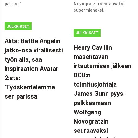
JULKKIKSET
JULKKIKSET
Alita: Battle Angelin
Henry Cavillin
jatko-osa virallisesti
masentavan
työn alla, saa
irtautumisen jälkeen
inspiraation Avatar
DCU:n
2:sta:
toimitusjohtaja
'Työskentelemme
James Gunn pyysi
sen parissa'
palkkaamaan
Wolfgang
Novogratzin
seuraavaksi