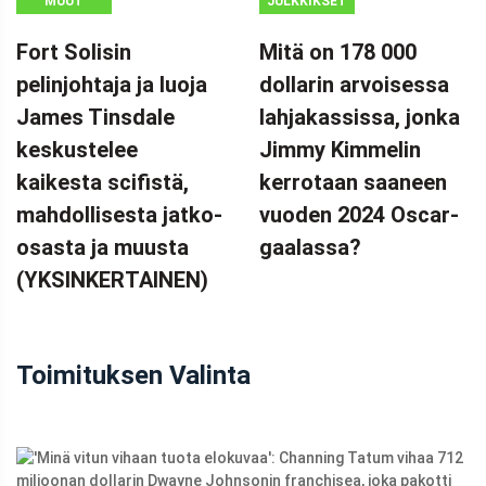
MUUT
JULKKIKSET
Fort Solisin
Mitä on 178 000
pelinjohtaja ja luoja
dollarin arvoisessa
James Tinsdale
lahjakassissa, jonka
keskustelee
Jimmy Kimmelin
kaikesta scifistä,
kerrotaan saaneen
mahdollisesta jatko-
vuoden 2024 Oscar-
osasta ja muusta
gaalassa?
(YKSINKERTAINEN)
Toimituksen Valinta