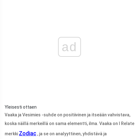
ad
Yleisesti ottaen
Vaaka ja Vesimies -suhde on positiivinen ja itseään vahvistava,
koska näillä merkeillä on sama elementti, ilma. Vaaka on I Relate
Zodiac
merkki
, ja se on analyyttinen, yhdistävä ja