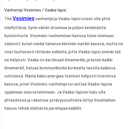
Vanhempi Vesimies / Vaaka-lapsi
Vesimies
The
vanhempi ja Vaaka-lapsi voivat olla yhtä
miellyttäviä, hyvin vähän draamaa ja paljon keskinäistä
kunnioitusta. Vesimies-vanhemman kanssa tulee olemaan
säännöt, kuten minkä tahansa kiinteän merkin kanssa, mutta ne
ovat luultavasti riittävän selkeitä, jotta Vaaka-lapsi ymmärtää
ne helposti. Vaaka on kardinaali ilmamerkki, ja kuten kaikki
ilmamerkit, haluaa kommunikoida korkealla tasolla kaikissa
suhteissa. Nämä kaksi energiaa toimivat helposti toistensa
kanssa, joten Vesimies-vanhempi voi auttaa Vaaka-lapsia
oppimaan seurustelemaan. Ja Vaaka-lapsen halu olla
yhteydessä ja rakentaa ystävyyssuhteita liittyy Vesimiehen
haluun tehdä elämästä parempaa kaikille.