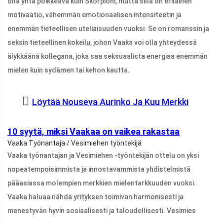
olla yhtä poikkeava kuin Skorpioni, mutta sillä on erilainen
motivaatio, vähemmän emotionaalisen intensiteetin ja
enemmän tieteellisen uteliaisuuden vuoksi. Se on romanssin ja
seksin tieteellinen kokeilu, johon Vaaka voi olla yhteydessä
älykkäänä kollegana, joka saa seksuaalista energiaa enemmän
mielen kuin sydämen tai kehon kautta.
Löytää Nouseva Aurinko Ja Kuu Merkki
10 syytä, miksi Vaakaa on vaikea rakastaa
Vaaka Työnantaja / Vesimiehen työntekijä
Vaaka työnantajan ja Vesimiehen -työntekijän ottelu on yksi
nopeatempoisimmista ja innostavammista yhdistelmistä
pääasiassa molempien merkkien mielentarkkuuden vuoksi.
Vaaka haluaa nähdä yrityksen toimivan harmonisesti ja
menestyvän hyvin sosiaalisesti ja taloudellisesti. Vesimies