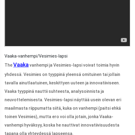
Vaaka-vanhempi/Vesimies-lapsi
Vaaka
The
vanhempi ja Vesimies-lapsi voivat toimia hyvin
yhdessä. Vesimies on tyyppinä yleensä omituinen tai jollain
tavalla ainutlaatuinen, keskittyen uuteen ja innovatiiviseen.
Vaaka tyyppinä nauttii suhteesta, analysoinnista ja
neuvottelemisesta. Vesimies-lapsi näyttää usein olevan eri
maailmasta riippumatta siitä, kuka on vanhempi (paitsi ehkä
toinen Vesimies), mutta ero voi olla jotain, jonka Vaaka-
vanhempi hyväksyy, koska he nauttivat innovatiivisuudesta
tapana olla yhteydessä lapseensa.