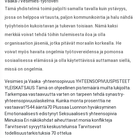
Vaaka-/Vesimies-työtoveri
Tämä yhdistelmä toimii paljolti samalla tavalla kuin ystävyys,
jossa on helppoa virtausta, paljon kommunikointia ja halu nähdä
työyhteisön kukoistavan ja tukevan toisiaan. Nämä kaksi
merkkiä voivat tehdä töihin tulemisesta iloa ja olla
organisaation jäseniä, jotka pitävät moraalin korkealla. He
voivat myös havaita ongelmia työtovereidensa ja pomonsa
sosiaalisessa elämässä ja olla käytettävissä auttamaan siellä,
missä on ongelmia.
Vesimies ja Vaaka -yhteensopivuus YHTEENSOPIVUUSPISTEET
YLEISKATSAUS Tämä on ohjeellinen pistemäärä muilta lukijoilta.
Tarkempaa vastaavuutta varten on tarpeen tehdä synastry-
yhteensopivuuslaskelma. Kuinka monta prosenttia ne
vastaavat?
544 ääntä
70 Plussaa Luonnon hyväksyminen
Emotionaalisesti edistynyt Seksuaalisesti yhteensopivia
Miinuksia Eri näkökohdat aiheuttavat monia konflikteja
Tarvitsevat syvyyttä keskusteluinsa Tarvitsevat
todellisuustarkistuksia 70 ottelua