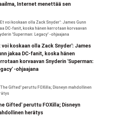
ailma, Internet menettää sen
t voi koskaan olla Zack Snyder': James
nn jakaa DC-fanit, koska hänen
rrotaan korvaavan Snyderin 'Superman:
gacy' -ohjaajana
he Gifted' peruttu FOXilla; Disneyn
hdollinen herätys