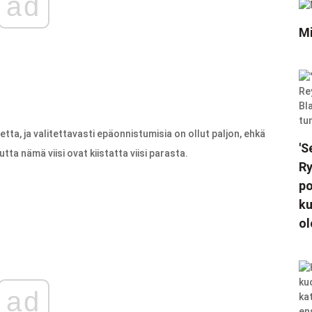
ad
Mi
ta, ja valitettavasti epäonnistumisia on ollut paljon, ehkä
'S
ta nämä viisi ovat kiistatta viisi parasta.
Ry
po
ku
ol
ad