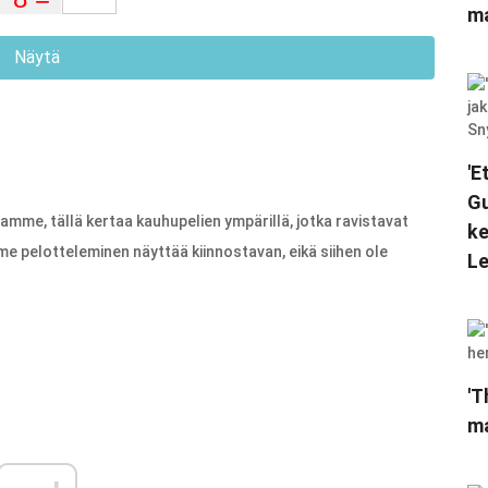
ma
Näytä
'E
Gu
amme, tällä kertaa kauhupelien ympärillä, jotka ravistavat
ke
e pelotteleminen näyttää kiinnostavan, eikä siihen ole
Le
'T
ma