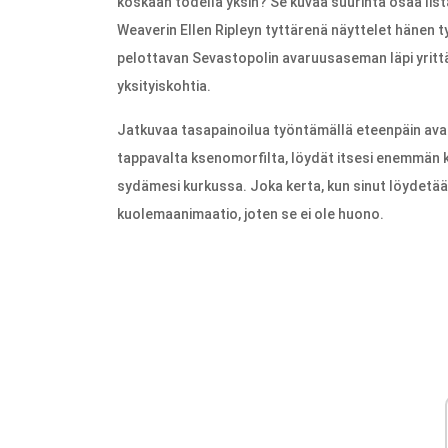
koskaan todella yksin? Se kuvaa suurinta osaa lis
Weaverin Ellen Ripleyn tyttärenä näyttelet hänen 
pelottavan Sevastopolin avaruusaseman läpi yritt
yksityiskohtia.
Jatkuvaa tasapainoilua työntämällä eteenpäin ava
tappavalta ksenomorfilta, löydät itsesi enemmän kui
sydämesi kurkussa. Joka kerta, kun sinut löydetään 
kuolemaanimaatio, joten se ei ole huono.