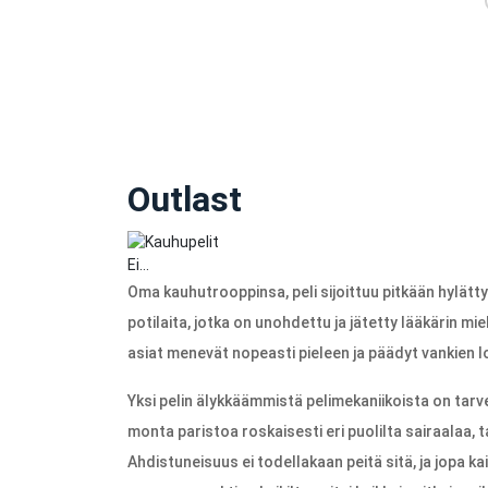
Outlast
Ei…
Oma kauhutrooppinsa, peli sijoittuu pitkään hylätty
potilaita, jotka on unohdettu ja jätetty lääkärin mieli
asiat menevät nopeasti pieleen ja päädyt vankien lo
Yksi pelin älykkäämmistä pelimekaniikoista on ta
monta paristoa roskaisesti eri puolilta sairaalaa, 
Ahdistuneisuus ei todellakaan peitä sitä, ja jopa ka