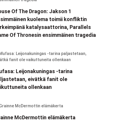
use Of The Dragon: Jakson 1
simmäinen kuolema toimii konfliktin
rkeimpänä katalysaattorina, Parallels
me Of Thronesin ensimmäinen tragedia
fasa: Leijonakuningas -tarina
ljastetaan, eivätkä fanit ole
ikuttuneita ollenkaan
ainne McDermottin elämäkerta