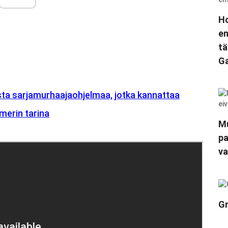
Ho
en
tä
Ga
sta sarjamurhaajaohjelmaa, jotka kannattaa
hmerin tarina
Mu
pa
va
Gr