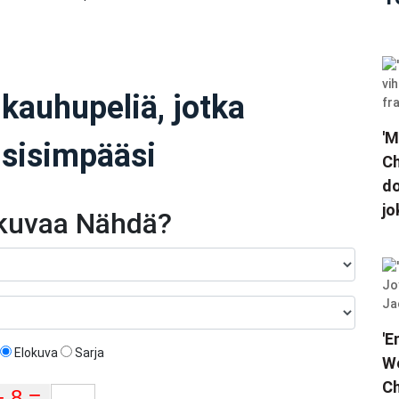
 kauhupeliä, jotka
'M
 sisimpääsi
Ch
do
jo
okuvaa Nähdä?
'E
Elokuva
Sarja
We
Ch