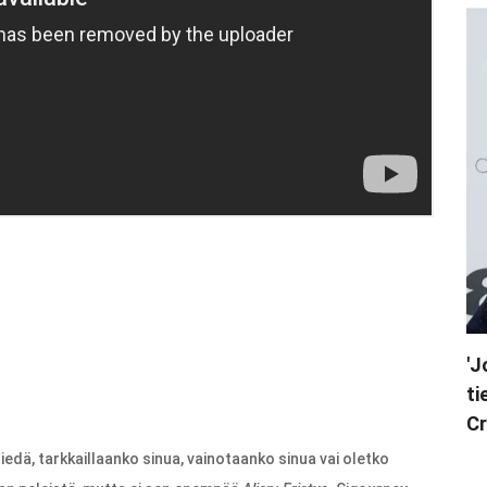
'J
ti
Cr
iedä, tarkkaillaanko sinua, vainotaanko sinua vai oletko