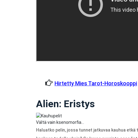
Hirtetty Mies Tarot-Horoskooppi
Alien: Eristys
Vältä vain ksenomorfia…
Haluatko pelin, jossa tunnet jatkuvaa kauhua etkä t