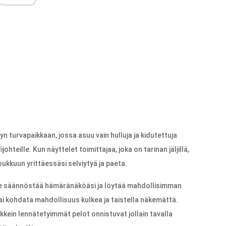
yn turvapaikkaan, jossa asuu vain hulluja ja kidutettuja
johteille. Kun näyttelet toimittajaa, joka on tarinan jäljillä,
ukkuun yrittäessäsi selviytyä ja paeta.
rve säännöstää hämäränäköäsi ja löytää mahdollisimman
tai kohdata mahdollisuus kulkea ja taistella näkemättä.
ikkein lennätetyimmät pelot onnistuvat jollain tavalla