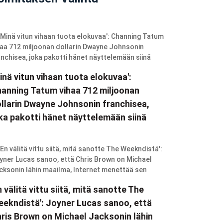
inä vitun vihaan tuota elokuvaa':
anning Tatum vihaa 712 miljoonan
llarin Dwayne Johnsonin franchisea,
ka pakotti hänet näyttelemään siinä
n välitä vittu siitä, mitä sanotte The
ekndistä': Joyner Lucas sanoo, että
ris Brown on Michael Jacksonin lähin