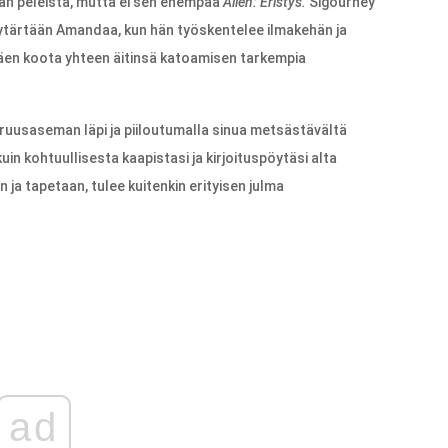
tan peleistä, mutta ei sen enempää
Alien: Eristys.
Sigourney
tytärtään Amandaa, kun hän työskentelee ilmakehän ja
äen koota yhteen äitinsä katoamisen tarkempia
ruusaseman läpi ja piiloutumalla sinua metsästävältä
n kohtuullisesta kaapistasi ja kirjoituspöytäsi alta
ja tapetaan, tulee kuitenkin erityisen julma
ad