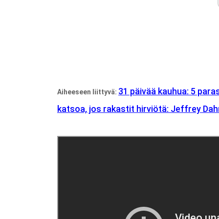
31 päivää kauhua: 5 para
Aiheeseen liittyvä:
katsoa, ​​jos rakastit hirviötä: Jeffrey Da