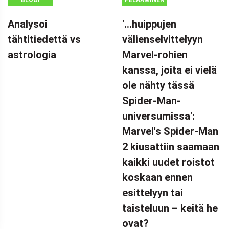
Analysoi
'...huippujen
tähtitiedettä vs
välienselvittelyyn
astrologia
Marvel-rohien
kanssa, joita ei vielä
ole nähty tässä
Spider-Man-
universumissa':
Marvel's Spider-Man
2 kiusattiin saamaan
kaikki uudet roistot
koskaan ennen
esittelyyn tai
taisteluun – keitä he
ovat?