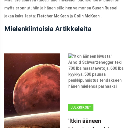
myös eronnut; hän ja hänen silloinen vaimonsa
Susan Russell
jakaa kaksi lasta:
Fletcher McKean
ja
Colin McKean
.
Mielenkiintoisia Artikkeleita
JULKKIKSET
MAINOS
'Itkin ääneen
(ADSBYGOOGLE