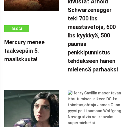
kivusta': Arnold
=
Schwarzenegger
WINDOW.ADSBYGOOGLE
|| []).PUSH({});
teki 700 lbs
'ITKIN ÄÄNEEN
maastavetoja, 600
BLOGI
KIVUSTA':
lbs kyykkyä, 500
ARNOLD
Mercury menee
paunaa
SCHWARZENEGGER
taaksepäin 5.
penkkipunnistus
TEKI 700 LBS
maaliskuuta!
tehdäkseen hänen
MAASTAVETOJA
mielensä parhaaksi