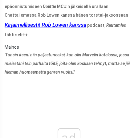
epäonnistumiseen
Dolittle
MCU:n jälkeisellä urallaan.
Chattailemassa Rob Lowen kanssa hänen torstai-jaksossaan
Kirjaimellisesti! Rob Lowen kanssa
podcast,
Rautamies
tähti selitti:
Mainos
'Tunsin itseni niin paljastuneeksi, kun olin Marvelin kotelossa, jossa
mielestäni tein parhaita töitä, joita olen koskaan tehnyt, mutta se jäi
hieman huomaamatta genren vuoksi.'
ad