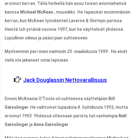
eronnut kerran. Tällä hetkellä hän asuu toisen aviomiehensä
kanssa
Michael McKean
, muusikko. He tapasivat ensimmäisen
kerran, kun McKean työskenteli Laverne & Shirleyn parissa.
Heistä tuli ystäviä vuonna 1997, kun he näyttelivät yhdessä
Lopullinen oikeus
ja pääsi pian suhteeseen.
Myöhemmin pari meni naimisiin
20. maaliskuuta 1999
. He eivät
vielä ole jakaneet omia lapsiaan.
Jack Douglassin Nettovarallisuus
Ennen McKeania O'Toole oli suhteessa näyttelijään
Bill
Geisslinger.
He vaihtoivat lupauksia
8. huhtikuuta 1993,
mutta
eronnut
1993.
Yhdessä ollessaan parista tuli vanhempia
Nell
Geisslinger
ja
Anna Geisslinger
.
Mitä itse asiassa tulee, hänen nykyinen puolisonsa Michael on