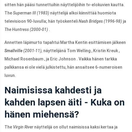
sitten hän pääsi tunnettuihin näyttelijöihin tv-elokuvien kautta.
The
Superman III (1983)
näyttelijä alkoi kiinnittää huomiota
televisioon 90-luvulla; hän työskenteli
Nash Bridges (1996-98)
ja
The Huntress (2000-01)
.
Annetten läpimurto tapahtui Martha Kentin esittämisen jälkeen
Smallville
(2001-11),
näyttelijänä Tom Welling , Kristin Kreuk ,
Michael Rosenbaum , ja Eric Johnson . Vaikka hänen tarkka
palkkansa ei ole vielä julkistettu, hän ansaitsee 6-numeroisen
luvun.
Naimisissa kahdesti ja
kahden lapsen äiti - Kuka on
hänen miehensä?
The
Virgin River
näyttelijä on ollut naimisissa kaksi kertaa ja