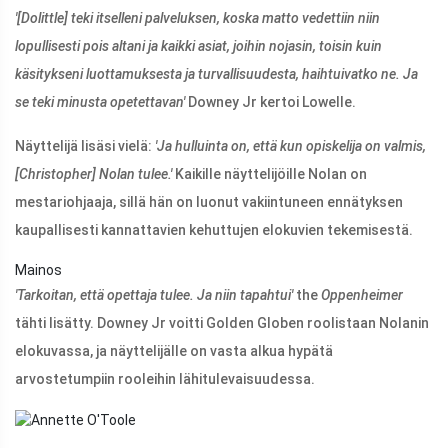
'[Dolittle] teki itselleni palveluksen, koska matto vedettiin niin
lopullisesti pois altani ja kaikki asiat, joihin nojasin, toisin kuin
käsitykseni luottamuksesta ja turvallisuudesta, haihtuivatko ne. Ja
se teki minusta opetettavan'
Downey Jr kertoi Lowelle.
Näyttelijä lisäsi vielä:
'Ja hulluinta on, että kun opiskelija on valmis,
[Christopher] Nolan tulee.'
Kaikille näyttelijöille Nolan on
mestariohjaaja, sillä hän on luonut vakiintuneen ennätyksen
kaupallisesti kannattavien kehuttujen elokuvien tekemisestä.
Mainos
'Tarkoitan, että opettaja tulee. Ja niin tapahtui'
the
Oppenheimer
tähti lisätty. Downey Jr voitti Golden Globen roolistaan ​​Nolanin
elokuvassa, ja näyttelijälle on vasta alkua hypätä
arvostetumpiin rooleihin lähitulevaisuudessa.