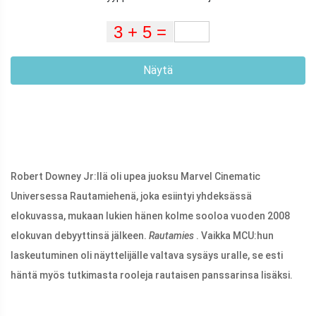
Näytä
Robert Downey Jr:llä oli upea juoksu Marvel Cinematic
Universessa Rautamiehenä, joka esiintyi yhdeksässä
elokuvassa, mukaan lukien hänen kolme sooloa vuoden 2008
elokuvan debyyttinsä jälkeen.
Rautamies
. Vaikka MCU:hun
laskeutuminen oli näyttelijälle valtava sysäys uralle, se esti
häntä myös tutkimasta rooleja rautaisen panssarinsa lisäksi.