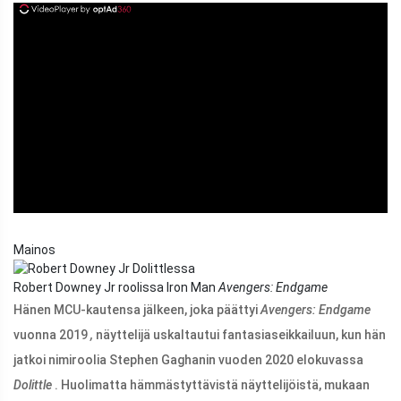
ad
Mainos
Robert Downey Jr roolissa Iron Man
Avengers: Endgame
Hänen MCU-kautensa jälkeen, joka päättyi
Avengers: Endgame
vuonna 2019
,
näyttelijä uskaltautui fantasiaseikkailuun, kun hän
jatkoi nimiroolia Stephen Gaghanin vuoden 2020 elokuvassa
Dolittle
. Huolimatta hämmästyttävistä näyttelijöistä, mukaan