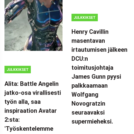
JULKKIKSET
Henry Cavillin
masentavan
irtautumisen jälkeen
DCU:n
toimitusjohtaja
JULKKIKSET
James Gunn pyysi
Alita: Battle Angelin
palkkaamaan
jatko-osa virallisesti
Wolfgang
työn alla, saa
Novogratzin
inspiraation Avatar
seuraavaksi
2:sta:
supermieheksi.
'Työskentelemme