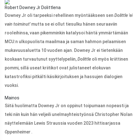
Robert Downey Jr Dolittlena
Downey Jr oli tarpeeksi rehellinen myöntääkseen sen
Dolittle 'ei
vain toiminut'
mutta se ei ollut tiesulku hänen seuraaviin
rooleihinsa, vaan pikemminkin katalysoi häntä ymmärtämään
MCU:n ulkopuolista maailmaa ja saman hahmon pelaamisen
mukavuusaluetta 10 vuoden ajan. Downey Jr ei tietenkään
koskaan turvautunut syyttelypeliin,
Dolittle
oli myös kriittinen
pommi, sillä useat kriitikot ovat julistaneet elokuvan
katastrofiksi pitkälti käsikirjoituksen ja hassujen dialogien
vuoksi.
Mainos
Siitä huolimatta Downey Jr on oppinut toipumaan nopeasti ja
teki niin kuin hän veljeili unelmayhteistyönsä
Christopher Nolan
näyttelemään Lewis Straussia vuoden 2023 hittisarjassa
Oppenheimer
.