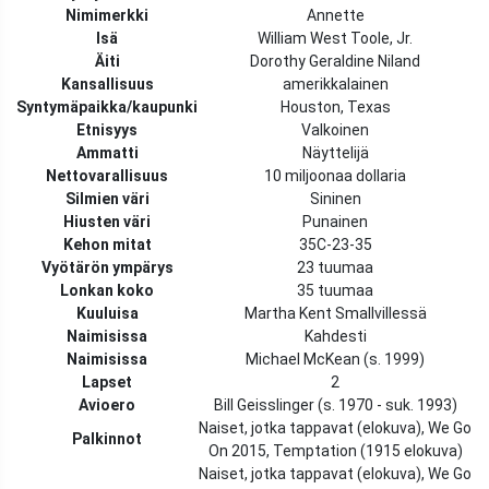
Nimimerkki
Annette
Isä
William West Toole, Jr.
Äiti
Dorothy Geraldine Niland
Kansallisuus
amerikkalainen
Syntymäpaikka/kaupunki
Houston, Texas
Etnisyys
Valkoinen
Ammatti
Näyttelijä
Nettovarallisuus
10 miljoonaa dollaria
Silmien väri
Sininen
Hiusten väri
Punainen
Kehon mitat
35C-23-35
Vyötärön ympärys
23 tuumaa
Lonkan koko
35 tuumaa
Kuuluisa
Martha Kent Smallvillessä
Naimisissa
Kahdesti
Naimisissa
Michael McKean (s. 1999)
Lapset
2
Avioero
Bill Geisslinger (s. 1970 - suk. 1993)
Naiset, jotka tappavat (elokuva), We Go
Palkinnot
On 2015, Temptation (1915 elokuva)
Naiset, jotka tappavat (elokuva), We Go