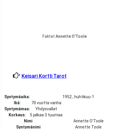
Faktat
Annette O'Toole
Keisari Kortti Tarot
Syntymäaika:
1952 , huhtikuu-1
Ikä:
70 vuotta vanha
Syntymämaa:
Yhdysvallat
Korkeus:
5 jalkaa 3 tuumaa
Nimi
Annette O'Toole
Syntymänimi
Annette Toole