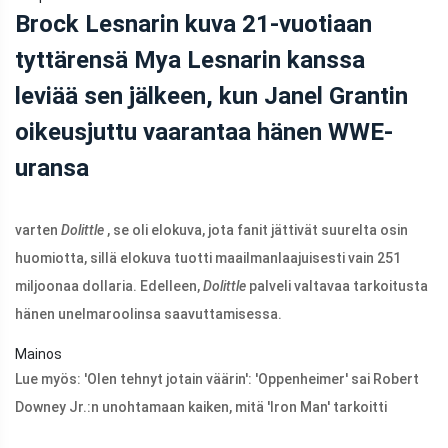
Brock Lesnarin kuva 21-vuotiaan
tyttärensä Mya Lesnarin kanssa
leviää sen jälkeen, kun Janel Grantin
oikeusjuttu vaarantaa hänen WWE-
uransa
varten
Dolittle
, se oli elokuva, jota fanit jättivät suurelta osin
huomiotta, sillä elokuva tuotti maailmanlaajuisesti vain 251
miljoonaa dollaria. Edelleen,
Dolittle
palveli valtavaa tarkoitusta
hänen unelmaroolinsa saavuttamisessa.
Mainos
Lue myös:
'Olen tehnyt jotain väärin': 'Oppenheimer' sai Robert
Downey Jr.:n unohtamaan kaiken, mitä 'Iron Man' tarkoitti