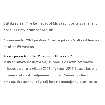
Esityksestään The Kennedys of Ma s sachusettsissa hänet oli
ehdolla Emmy-palkinnon saajaksi.
Alkaen
vuoden 2021 puoliväli,
Annette, joka on 5 jalkaa 4 tuumaa
pitkä, on 69-vuotias.
Kuinka paljon Annette O'Toolen nettoarvo on?
Mukaan
Julkkiksen nettoarvo,
O'Toolella on arvio nettoarvo 10
miljoonaa dollaria Alkaen
2021
. Takaisin
2015,
teksasilaisella
oli omaisuuksia
4,5 miljoonaa dollaria
. Suurin osa hänen
omaisuudestaan ​​tuli näyttelijäurasta saatujen tulojen kautta.