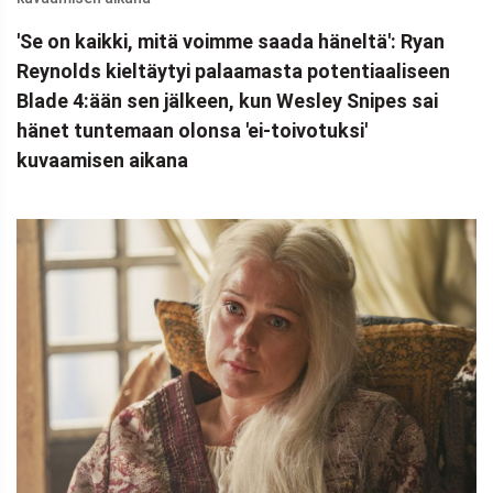
'Se on kaikki, mitä voimme saada häneltä': Ryan
Reynolds kieltäytyi palaamasta potentiaaliseen
Blade 4:ään sen jälkeen, kun Wesley Snipes sai
hänet tuntemaan olonsa 'ei-toivotuksi'
kuvaamisen aikana