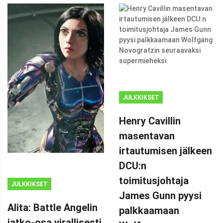
JULKKIKSET
Henry Cavillin
masentavan
irtautumisen jälkeen
DCU:n
toimitusjohtaja
JULKKIKSET
James Gunn pyysi
Alita: Battle Angelin
palkkaamaan
jatko-osa virallisesti