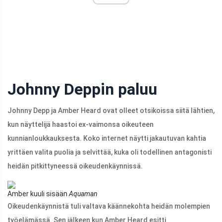
Johnny Deppin paluu
Johnny Depp ja Amber Heard ovat olleet otsikoissa siitä lähtien,
kun näyttelijä haastoi ex-vaimonsa oikeuteen
kunnianloukkauksesta. Koko internet näytti jakautuvan kahtia
yrittäen valita puolia ja selvittää, kuka oli todellinen antagonisti
heidän pitkittyneessä oikeudenkäynnissä.
Amber kuuli sisään
Aquaman
Oikeudenkäynnistä tuli valtava käännekohta heidän molempien
työelämässä. Sen jälkeen kun Amber Heard esitti