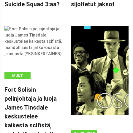
Suicide Squad 3:aa?
sijoitetut jaksot
MUUT
Fort Solisin
pelinjohtaja ja luoja
James Tinsdale
keskustelee
kaikesta scifistä,