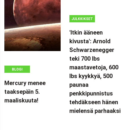
JULKKIKSET
MAINOS
'Itkin ääneen
(ADSBYGOOGLE
kivusta': Arnold
=
Schwarzenegger
WINDOW.ADSBYGOOGLE
|| []).PUSH({});
teki 700 lbs
'ITKIN ÄÄNEEN
maastavetoja, 600
BLOGI
KIVUSTA':
lbs kyykkyä, 500
ARNOLD
Mercury menee
paunaa
SCHWARZENEGGER
taaksepäin 5.
penkkipunnistus
TEKI 700 LBS
maaliskuuta!
tehdäkseen hänen
MAASTAVETOJA
mielensä parhaaksi