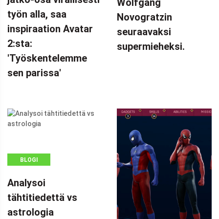
Wolfgang
työn alla, saa
Novogratzin
inspiraation Avatar
seuraavaksi
2:sta:
supermieheksi.
'Työskentelemme
sen parissa'
BLOGI
Analysoi
tähtitiedettä vs
astrologia