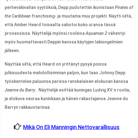
perheväkivallan syytöksiä, Depp pudotettiin ikonistaan
Pirates of
the Caribbean
franchising- ja muutama muu projekti. Näytti siltä, ​​​​
että Amber Heard toisaalta sabotoi koko uransa tässä
prosessissa. Näyttelijä myönsi roolinsa
Aquaman 2
vähentyi
myös huomattavasti Deppin kanssa käytyjen lakiongelmien
jälkeen.
Näyttää siltä, ​​​​että Heard on yrittänyt pysyä poissa
julkisuudesta mahdollisimman paljon, kun taas Johnny Depp
työskentelee paluunsa parissa ranskalaisen elokuvan kanssa
Jeanne du Barry
. Näyttelijä esittää kuningas Ludvig XV:n roolia,
ja elokuva seuraa kuninkaan ja hänen rakastajansa Jeanne du
Barryn rakkaustarinaa.
Mikä On Eli Manningin Nettovarallisuus