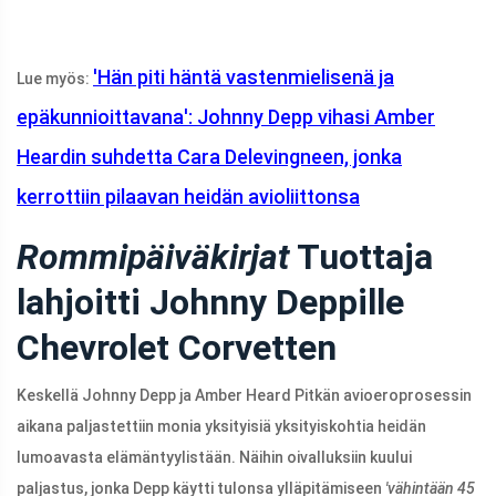
'Hän piti häntä vastenmielisenä ja
Lue myös:
epäkunnioittavana': Johnny Depp vihasi Amber
Heardin suhdetta Cara Delevingneen, jonka
kerrottiin pilaavan heidän avioliittonsa
Rommipäiväkirjat
Tuottaja
lahjoitti Johnny Deppille
Chevrolet Corvetten
Keskellä Johnny Depp ja Amber Heard Pitkän avioeroprosessin
aikana paljastettiin monia yksityisiä yksityiskohtia heidän
lumoavasta elämäntyylistään. Näihin oivalluksiin kuului
paljastus, jonka Depp käytti tulonsa ylläpitämiseen
'vähintään 45