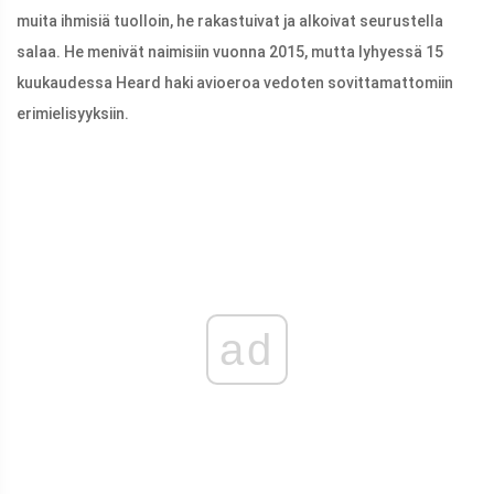
muita ihmisiä tuolloin, he rakastuivat ja alkoivat seurustella
salaa. He menivät naimisiin vuonna 2015, mutta lyhyessä 15
kuukaudessa Heard haki avioeroa vedoten sovittamattomiin
erimielisyyksiin.
ad