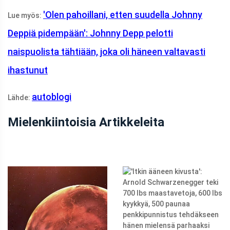
'Olen pahoillani, etten suudella Johnny
Lue myös:
Deppiä pidempään': Johnny Depp pelotti
naispuolista tähtiään, joka oli häneen valtavasti
ihastunut
autoblogi
Lähde:
Mielenkiintoisia Artikkeleita