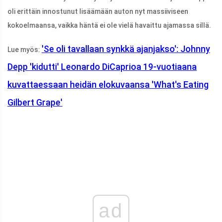
oli erittäin innostunut lisäämään auton nyt massiiviseen
kokoelmaansa, vaikka häntä ei ole vielä havaittu ajamassa sillä.
'Se oli tavallaan synkkä ajanjakso': Johnny
Lue myös:
Depp 'kidutti' Leonardo DiCaprioa 19-vuotiaana
kuvattaessaan heidän elokuvaansa 'What's Eating
Gilbert Grape'
ad