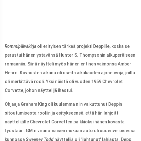
Rommipäiväkirja
oli erityisen tärkeä projekti Deppille, koska se
perustui hänen ystävänsä Hunter S. Thompsonin alkuperäiseen
romaaniin. Siinä näytteli myös hänen entinen vaimonsa Amber
Heard. Kuvausten aikana oli useita aikakauden ajoneuvoja, joilla
oli merkittävä rooli. Yksi näistä oli vuoden 1959 Chevrolet
Corvette, johon näyttelijä ihastui.
Ohjaaja Graham King oli kuulemma niin vaikuttunut Deppin
sitoutumisesta rooliin ja esitykseensä, että hän lahjoitti
näyttelijälle Chevrolet Corvetten palkkioksi hänen kovasta
työstään. GM:n viranomaisen mukaan auto oli uudenveroisessa
kunnossa
Sweeney Todd
näyttelijä oli 'ilahtunut' lahjasta. Depp