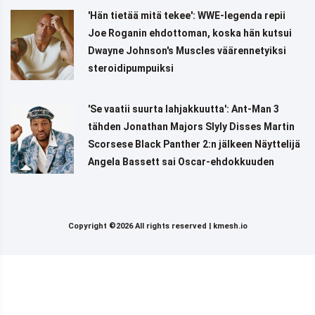
'Hän tietää mitä tekee': WWE-legenda repii
Joe Roganin ehdottoman, koska hän kutsui
Dwayne Johnson's Muscles väärennetyiksi
steroidipumpuiksi
'Se vaatii suurta lahjakkuutta': Ant-Man 3
tähden Jonathan Majors Slyly Disses Martin
Scorsese Black Panther 2:n jälkeen Näyttelijä
Angela Bassett sai Oscar-ehdokkuuden
Copyright ©2026 All rights reserved |
kmesh.io