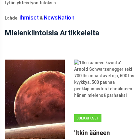
tytär-yhteistyön tuloksia.
Ihmiset
NewsNation
Lähde:
&
Mielenkiintoisia Artikkeleita
JULKKIKSET
MAINOS
'Itkin ääneen
(ADSBYGOOGLE