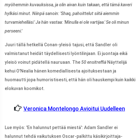
myöhemmin kuvauksissa, ja olin aivan kuin takaan, että tämä kaveri
hylkäsi minut. Niinpä sanoin: 'Shaq, pahoittelut siitä aiemmin
turvamiehelläsi.' Ja hän vastaa: 'Minulla ei ole vartijaa.' Se oli minun
perseeni.'
Juuri tällä hetkellä Conan-yleisö tajusi, että Sandler oli
valmistanut heidät täydellisesti lyöntilinjaan. Ei juontaja eikä
yleisö voinut pidätellä nauruaan. The
50 ensitreffiä
Näyttelijä
kehui O'Nealia hänen komediallisesta ajoituksestaan ​​ja
huomautti jopa humoristisesti, että hän oli hauskempi kuin kaikki
elokuvan koomikot.
Veronica Montelongo Avioitui Uudelleen
Lue myös: 'En halunnut pettää miestä': Adam Sandler ei
halunnut tehdä vaikutuksen Oscar-palkittu käsikirjoittaja-