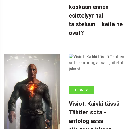
koskaan ennen
esittelyyn tai
taisteluun – keitä he
ovat?
DISNEY
Visiot: Kaikki tässä
Tähtien sota -
antologiassa