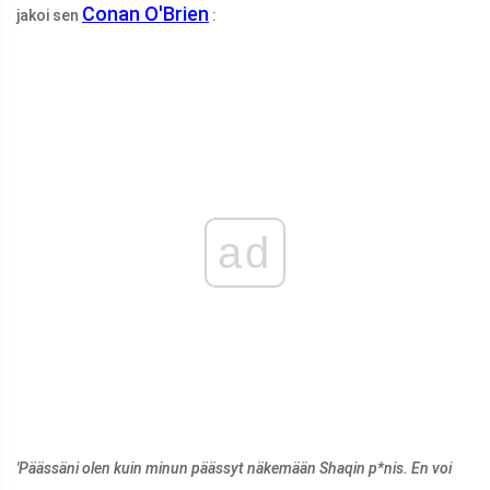
Conan O'Brien
jakoi sen
:
ad
'Päässäni olen kuin minun päässyt näkemään Shaqin p*nis. En voi