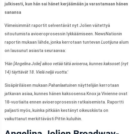
julkisesti, kun hän sai hänet kerjäämään ja varastamaan hänen
sanansa
Viimeisimmät raportit selventävät nyt Jolien väitettyä
sitoutumista avioeroprosessin lykkäämiseen. NewsNationin
raportin mukaan lähde, jonka kerrotaan tuntevan
Luotijuna
alum
on lausunut asiasta seuraavaa:
'Hän [Angelina Jolie] aikoo vetää tätä avioeroa, kunnes kaksoset (nyt
14) täyttävät 18. Vielä neljä vuotta.'
Sisäpiiriläisen mukaan
Pahanlaatuinen
näyttelijän kerrotaan
jatkavan asiaa, kunnes hänen kaksosensa Knox ja Vivienne ovat
18-vuotiaita ennen avioeroprosessin ratkaisemista. Raportti
paljasti myös, kuinka pitkään kestänyt oikeuskiista on
vaikuttanut merkittävästi Pittin kuluihin.
Angelina Jolien Broadway-