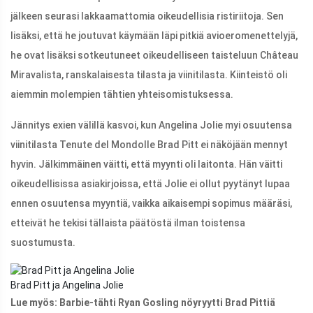
jälkeen seurasi lakkaamattomia oikeudellisia ristiriitoja. Sen
lisäksi, että he joutuvat käymään läpi pitkiä avioeromenettelyjä,
he ovat lisäksi sotkeutuneet oikeudelliseen taisteluun Château
Miravalista, ranskalaisesta tilasta ja viinitilasta. Kiinteistö oli
aiemmin molempien tähtien yhteisomistuksessa.
Jännitys exien välillä kasvoi, kun Angelina Jolie myi osuutensa
viinitilasta Tenute del Mondolle Brad Pitt ei näköjään mennyt
hyvin. Jälkimmäinen väitti, että myynti oli laitonta. Hän väitti
oikeudellisissa asiakirjoissa, että Jolie ei ollut pyytänyt lupaa
ennen osuutensa myyntiä, vaikka aikaisempi sopimus määräsi,
etteivät he tekisi tällaista päätöstä ilman toistensa
suostumusta.
Brad Pitt ja Angelina Jolie
Lue myös: Barbie-tähti Ryan Gosling nöyryytti Brad Pittiä