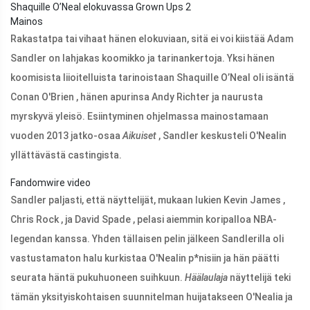
Shaquille O’Neal elokuvassa Grown Ups 2
Mainos
Rakastatpa tai vihaat hänen elokuviaan, sitä ei voi kiistää Adam
Sandler on lahjakas koomikko ja tarinankertoja. Yksi hänen
koomisista liioitelluista tarinoistaan Shaquille O’Neal oli isäntä
Conan O'Brien , hänen apurinsa Andy Richter ja naurusta
myrskyvä yleisö. Esiintyminen ohjelmassa mainostamaan
vuoden 2013 jatko-osaa
Aikuiset
, Sandler keskusteli O'Nealin
yllättävästä castingista.
Fandomwire video
Sandler paljasti, että näyttelijät, mukaan lukien Kevin James ,
Chris Rock , ja David Spade , pelasi aiemmin koripalloa NBA-
legendan kanssa. Yhden tällaisen pelin jälkeen Sandlerilla oli
vastustamaton halu kurkistaa O'Nealin p*nisiin ja hän päätti
seurata häntä pukuhuoneen suihkuun.
Häälaulaja
näyttelijä teki
tämän yksityiskohtaisen suunnitelman huijatakseen O'Nealia ja