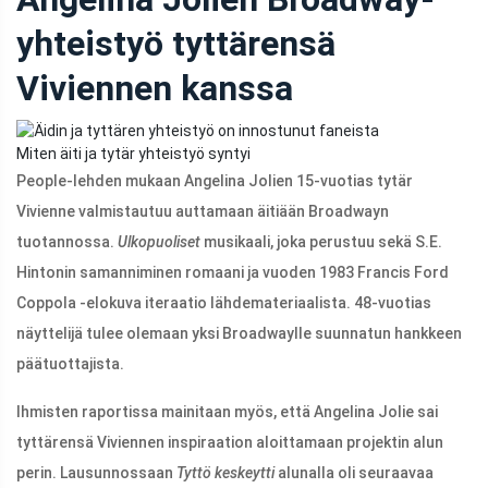
yhteistyö tyttärensä
Viviennen kanssa
Miten äiti ja tytär yhteistyö syntyi
People-lehden mukaan Angelina Jolien 15-vuotias tytär
Vivienne valmistautuu auttamaan äitiään Broadwayn
tuotannossa.
Ulkopuoliset
musikaali, joka perustuu sekä S.E.
Hintonin samanniminen romaani ja vuoden 1983 Francis Ford
Coppola -elokuva iteraatio lähdemateriaalista. 48-vuotias
näyttelijä tulee olemaan yksi Broadwaylle suunnatun hankkeen
päätuottajista.
Ihmisten raportissa mainitaan myös, että Angelina Jolie sai
tyttärensä Viviennen inspiraation aloittamaan projektin alun
perin. Lausunnossaan
Tyttö keskeytti
alunalla oli seuraavaa