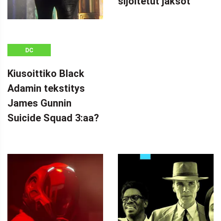
sijoitetut jaksot
DC
Kiusoittiko Black
Adamin tekstitys
James Gunnin
Suicide Squad 3:aa?