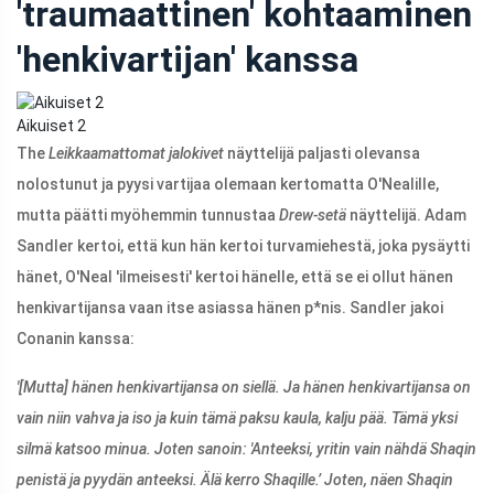
'traumaattinen' kohtaaminen
'henkivartijan' kanssa
Aikuiset 2
The
Leikkaamattomat jalokivet
näyttelijä paljasti olevansa
nolostunut ja pyysi vartijaa olemaan kertomatta O'Nealille,
mutta päätti myöhemmin tunnustaa
Drew-setä
näyttelijä. Adam
Sandler kertoi, että kun hän kertoi turvamiehestä, joka pysäytti
hänet, O'Neal 'ilmeisesti' kertoi hänelle, että se ei ollut hänen
henkivartijansa vaan itse asiassa hänen p*nis. Sandler jakoi
Conanin kanssa:
'[Mutta] hänen henkivartijansa on siellä. Ja hänen henkivartijansa on
vain niin vahva ja iso ja kuin tämä paksu kaula, kalju pää. Tämä yksi
silmä katsoo minua. Joten sanoin: 'Anteeksi, yritin vain nähdä Shaqin
penistä ja pyydän anteeksi. Älä kerro Shaqille.’ Joten, näen Shaqin