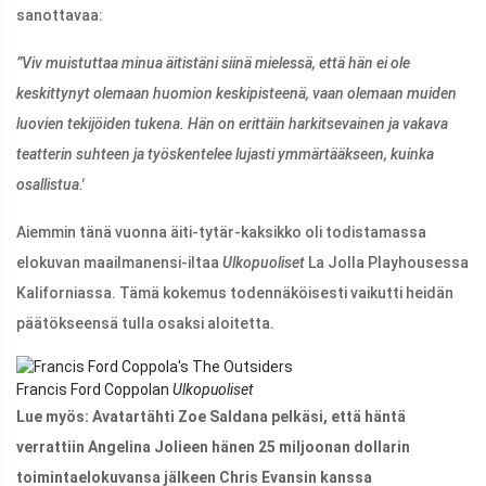
sanottavaa:
”Viv muistuttaa minua äitistäni siinä mielessä, että hän ei ole
keskittynyt olemaan huomion keskipisteenä, vaan olemaan muiden
luovien tekijöiden tukena. Hän on erittäin harkitsevainen ja vakava
teatterin suhteen ja työskentelee lujasti ymmärtääkseen, kuinka
osallistua.'
Aiemmin tänä vuonna äiti-tytär-kaksikko oli todistamassa
elokuvan maailmanensi-iltaa
Ulkopuoliset
La Jolla Playhousessa
Kaliforniassa. Tämä kokemus todennäköisesti vaikutti heidän
päätökseensä tulla osaksi aloitetta.
Francis Ford Coppolan
Ulkopuoliset
Lue myös: Avatartähti Zoe Saldana pelkäsi, että häntä
verrattiin Angelina Jolieen hänen 25 miljoonan dollarin
toimintaelokuvansa jälkeen Chris Evansin kanssa