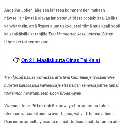
Angelina Jolien läheisen lähteen kommenttien mukaan
näyttelijä näyttää olevan innostunut tästä projektista. Lisäksi
vahvistettiin, että
Ikuiset
alum uskoo, että tämä musikaali sopii
kaikenikäisille katsojille
'Etenkin nuorten keskuudessa.'
Sitten
lähde kertoi seuraavaa:
On 21. Maaliskuuta Oinas Tai Kalat
'Hän [Jolie] haluaa varmistaa, että tiimi kuuntelee ja työskentelee
nuorten kanssa joka vaiheessa ja että heidän äänensä johtaa tämän
tuotannon herättämiseen eloon Broadwaylla.'
Vivienne Jolie-Pittin rooli Broadwayn tuotannossa tulee
olemaan vapaaehtoisena avustajana, vahvisti hänen äitinsä.
Pian innostuneella yleisöllä on mahdollisuus nähdä tämän äiti-