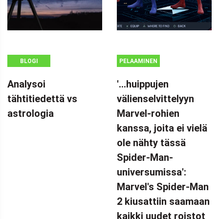
BLOGI
PELAAMINEN
Analysoi
'...huippujen
tähtitiedettä vs
välienselvittelyyn
astrologia
Marvel-rohien
kanssa, joita ei vielä
ole nähty tässä
Spider-Man-
universumissa':
Marvel's Spider-Man
2 kiusattiin saamaan
kaikki uudet roistot