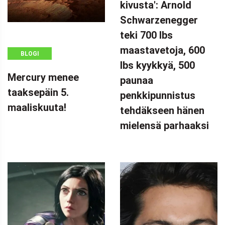
kivusta': Arnold
=
Schwarzenegger
WINDOW.ADSBYGOOGLE
|| []).PUSH({});
teki 700 lbs
'ITKIN ÄÄNEEN
maastavetoja, 600
BLOGI
KIVUSTA':
lbs kyykkyä, 500
ARNOLD
Mercury menee
paunaa
SCHWARZENEGGER
taaksepäin 5.
penkkipunnistus
TEKI 700 LBS
maaliskuuta!
tehdäkseen hänen
MAASTAVETOJA
mielensä parhaaksi