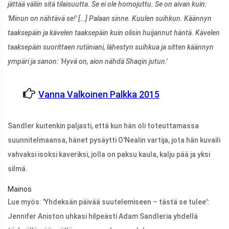
jättää väliin sitä tilaisuutta. Se ei ole homojuttu. Se on aivan kuin:
'Minun on nähtävä se!' […] Palaan sinne. Kuulen suihkun. Käännyn
taaksepäin ja kävelen taaksepäin kuin olisin huijannut häntä. Kävelen
taaksepäin suorittaen rutiiniani, lähestyn suihkua ja sitten käännyn
ympäri ja sanon: 'Hyvä on, aion nähdä Shaqin jutun.'
Vanna Valkoinen Palkka 2015
Sandler kuitenkin paljasti, että kun hän oli toteuttamassa
suunnitelmaansa, hänet pysäytti O'Nealin vartija, jota hän kuvaili
vahvaksi isoksi kaveriksi, jolla on paksu kaula, kalju pää ja yksi
silmä.
Mainos
Lue myös: 'Yhdeksän päivää suutelemiseen – tästä se tulee':
Jennifer Aniston uhkasi hilpeästi Adam Sandleria yhdellä