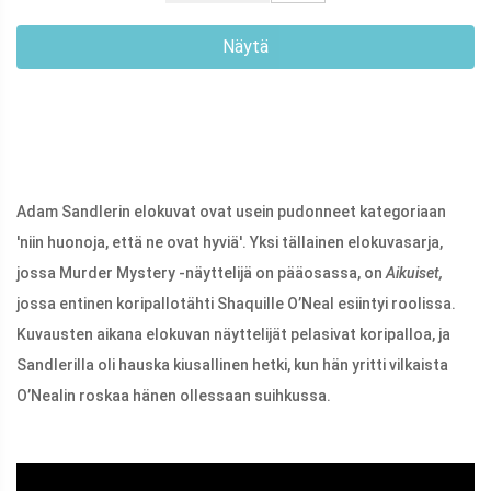
Näytä
Adam Sandlerin elokuvat ovat usein pudonneet kategoriaan
'niin huonoja, että ne ovat hyviä'. Yksi tällainen elokuvasarja,
jossa Murder Mystery -näyttelijä on pääosassa, on
Aikuiset,
jossa entinen koripallotähti Shaquille O’Neal esiintyi roolissa.
Kuvausten aikana elokuvan näyttelijät pelasivat koripalloa, ja
Sandlerilla oli hauska kiusallinen hetki, kun hän yritti vilkaista
O’Nealin roskaa hänen ollessaan suihkussa.