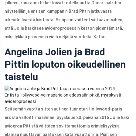
jälkeen, kun raportit kertoivat todellisuutta Oscar-palkitun
näyttelijän ja entisen kumppanin Brad Pittin jatkuvasta
oikeudellisesta kiistasta. Sisäpiirin väitteet viittaavat siihen,
että Jolie harkitsee avioeroprosessin keston pidentämistä,
mikä lykkää prosessia vielä neljällä vuodella. Katso.
Angelina Jolien ja Brad
Pittin loputon oikeudellinen
taistelu
Entistä Hollywood-voimaparia on edessään pitkä, myrskyisä
avioeroprosessi
Seitsemän vuotta sitten uutinen tunnetun Hollywood-parin
erosta valloitti maailman. Syyskuun 20. päivänä 2016 Jolie haki
avioeroa Pittistä väittäen sovittamattomia erimielisyyksiä
elämää muuttavan päätöksen katalysaattorina. Pian sen